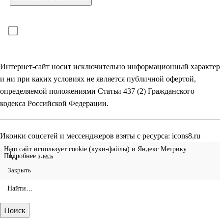
Для отправки формы необходимо принять условия:
прочитал(-а) и принимаю условия
политики
конфиденциальности
и даю
согласие на обработку
своих
персональных данных
Интернет-сайт носит исключительно информационный характер
и ни при каких условиях не является публичной офертой,
определяемой положениями Статьи 437 (2) Гражданского
кодекса Российской Федерации.
Иконки соцсетей и мессенджеров взяты с ресурса:
icons8.ru
Наш сайт использует cookie (куки-файлы) и Яндекс.Метрику.
Подробнее
здесь
Закрыть
Поиск