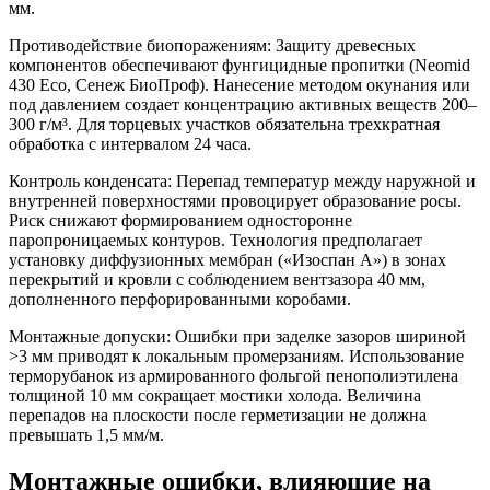
мм.
Противодействие биопоражениям:
Защиту древесных
компонентов обеспечивают фунгицидные пропитки (Neomid
430 Eco, Сенеж БиоПроф). Нанесение методом окунания или
под давлением создает концентрацию активных веществ 200–
300 г/м³. Для торцевых участков обязательна трехкратная
обработка с интервалом 24 часа.
Контроль конденсата:
Перепад температур между наружной и
внутренней поверхностями провоцирует образование росы.
Риск снижают формированием односторонне
паропроницаемых контуров. Технология предполагает
установку диффузионных мембран («Изоспан А») в зонах
перекрытий и кровли с соблюдением вентзазора 40 мм,
дополненного перфорированными коробами.
Монтажные допуски:
Ошибки при заделке зазоров шириной
>3 мм приводят к локальным промерзаниям. Использование
терморубанок из армированного фольгой пенополиэтилена
толщиной 10 мм сокращает мостики холода. Величина
перепадов на плоскости после герметизации не должна
превышать 1,5 мм/м.
Монтажные ошибки, влияющие на