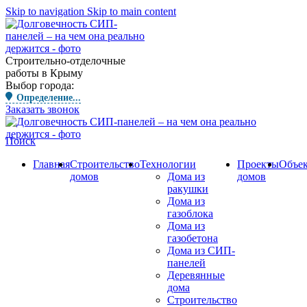
Skip to navigation
Skip to main content
Строительно-отделочные
работы в Крыму
Выбор города:
Определение...
Заказать звонок
Поиск
Главная
Строительство
Технологии
Проекты
Объе
домов
Дома из
домов
ракушки
Дома из
газоблока
Дома из
газобетона
Дома из СИП-
панелей
Деревянные
дома
Строительство