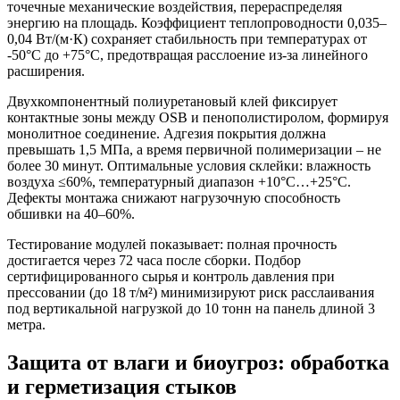
точечные механические воздействия, перераспределяя
энергию на площадь. Коэффициент теплопроводности 0,035–
0,04 Вт/(м·К) сохраняет стабильность при температурах от
-50°C до +75°C, предотвращая расслоение из-за линейного
расширения.
Двухкомпонентный полиуретановый клей фиксирует
контактные зоны между OSB и пенополистиролом, формируя
монолитное соединение. Адгезия покрытия должна
превышать 1,5 МПа, а время первичной полимеризации – не
более 30 минут. Оптимальные условия склейки: влажность
воздуха ≤60%, температурный диапазон +10°C…+25°C.
Дефекты монтажа снижают нагрузочную способность
обшивки на 40–60%.
Тестирование модулей показывает: полная прочность
достигается через 72 часа после сборки. Подбор
сертифицированного сырья и контроль давления при
прессовании (до 18 т/м²) минимизируют риск расслаивания
под вертикальной нагрузкой до 10 тонн на панель длиной 3
метра.
Защита от влаги и биоугроз: обработка
и герметизация стыков