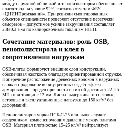
между наружной обшивкой и теплоизолятором обеспечивает
влагоотвод на уровне 92%, согласно отчетам ФБУ
«ЦНИИПромзданий». При ревизии смонтированных
объектов специалисты проверяют отсутствие перетяжки
саморезов – допустимое усилие закручивания составляет
2.8±0.3 Н·м по калибровочным таблицам HILTI.
Сочетание материалов: роль OSB,
пенополистирола и клея в
сопротивлении нагрузкам
OSB-плиты формируют внешние слои конструкции,
обеспечивая жесткость благодаря ориентированной стружке.
Поперечное расположение древесных волокон в наружных
слоях и продольное во внутренних создаёт эффект
армирования – предел прочности на изгиб достигает 22–25
МПа при толщине 12 мм. Листы выдерживают снеговые,
ветровые и эксплуатационные нагрузки до 150 кг/м² без
деформаций.
Пенополистирол марки ПСБ-С-25 или выше служит
сердечником, компенсирующим давление между плитами
OSB. Материал плотностью 15–25 кг/м³ нейтрализует