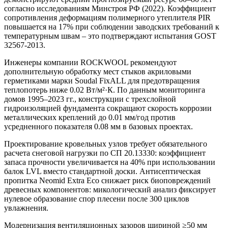
согласно исследованиям Минстроя РФ (2022). Коэффициент
сопротивления деформациям полимерного утеплителя PIR
повышается на 17% при соблюдении заводских требований к
температурным швам – это подтверждают испытания GOST
32567-2013.
Инженеры компании ROCKWOOL рекомендуют
дополнительную обработку мест стыков акриловыми
герметиками марки Soudal FixALL для предотвращения
теплопотерь ниже 0.02 Вт/м²·К. По данным мониторинга
домов 1995–2023 гг., конструкции с трехслойной
гидроизоляцией фундамента сокращают скорость коррозии
металлических креплений до 0.01 мм/год против
усредненного показателя 0.08 мм в базовых проектах.
Проектирование кровельных узлов требует обязательного
расчета снеговой нагрузки по СП 20.13330: коэффициент
запаса прочности увеличивается на 40% при использовании
балок LVL вместо стандартной доски. Антисептическая
пропитка Neomid Extra Eco снижает риск биоповреждений
древесных компонентов: микологический анализ фиксирует
нулевое образование спор плесени после 300 циклов
увлажнения.
Модернизация вентиляционных зазоров шириной ≥50 мм