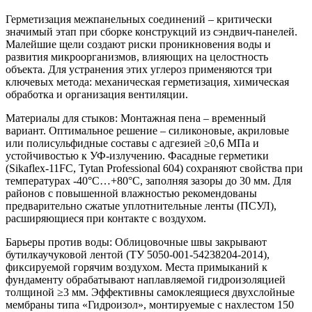
Герметизация межпанельных соединений – критически
значимый этап при сборке конструкций из сэндвич-панелей.
Малейшие щели создают риски проникновения воды и
развития микроорганизмов, влияющих на целостность
объекта. Для устранения этих углероз применяются три
ключевых метода: механическая герметизация, химическая
обработка и организация вентиляции.
Материалы для стыков:
Монтажная пена – временный
вариант. Оптимальное решение – силиконовые, акриловые
или полисульфидные составы с адгезией ≥0,6 МПа и
устойчивостью к УФ-излучению. Фасадные герметики
(Sikaflex-11FC, Tytan Professional 604) сохраняют свойства при
температурах -40°C…+80°C, заполняя зазоры до 30 мм. Для
районов с повышенной влажностью рекомендованы
предварительно сжатые уплотнительные ленты (ПСУЛ),
расширяющиеся при контакте с воздухом.
Барьеры против воды:
Облицовочные швы закрывают
бутилкаучуковой лентой (ТУ 5050-001-54238204-2014),
фиксируемой горячим воздухом. Места примыканий к
фундаменту обрабатывают наплавляемой гидроизоляцией
толщиной ≥3 мм. Эффективны самоклеящиеся двухслойные
мембраны типа «Гидроизол», монтируемые с нахлестом 150