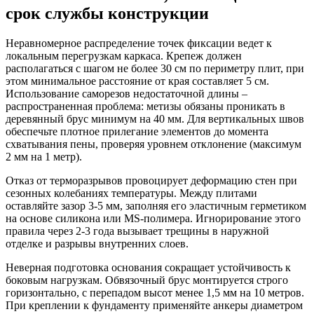
срок службы конструкции
Неравномерное распределение точек фиксации ведет к
локальным перегрузкам каркаса. Крепеж должен
располагаться с шагом не более 30 см по периметру плит, при
этом минимальное расстояние от края составляет 5 см.
Использование саморезов недостаточной длины –
распространенная проблема: метизы обязаны проникать в
деревянный брус минимум на 40 мм. Для вертикальных швов
обеспечьте плотное прилегание элементов до момента
схватывания пены, проверяя уровнем отклонение (максимум
2 мм на 1 метр).
Отказ от терморазрывов провоцирует деформацию стен при
сезонных колебаниях температуры. Между плитами
оставляйте зазор 3-5 мм, заполняя его эластичным герметиком
на основе силикона или MS-полимера. Игнорирование этого
правила через 2-3 года вызывает трещины в наружной
отделке и разрывы внутренних слоев.
Неверная подготовка основания сокращает устойчивость к
боковым нагрузкам. Обвязочный брус монтируется строго
горизонтально, с перепадом высот менее 1,5 мм на 10 метров.
При креплении к фундаменту применяйте анкеры диаметром