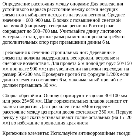
Определение расстояния между опорами:
Для возведения
устойчивого каркаса расстояние между осями несущих
элементов выбирают исходя из нагрузок региона. Среднее
значение – 600–900 мм. В зонах с повышенной снеговой
нагрузкой (например, северные регионы России) шаг
сокращают до 500–700 мм. Учитывайте длину листового
материала: стандартные размеры металлопрофиля требуют
дополнительных опор при превышении длины 6 м.
Требования к сечению стропильных ног:
Деревянные
элементы должны выдерживать вес кровли, ветровые и
снеговые воздействия. Для пролета 6 м подойдет брус 50×150
мм при шаге 900 мм; при увеличении нагрузки переходят на
размер 50×200 мм. Проверьте прогиб по формуле L/200: если
длина элемента составляет 6 м, максимальный прогиб не
должен превышать 30 мм.
Сборка обрешётки:
Основу формируют из досок 30×100 мм
или реек 25×60 мм. Шаг горизонтальных планок зависит от
волны покрытия. Для профилей типа «Монтеррей»
расстояние между центрами досок составляет 350 мм. Первую
рейку у края ската устанавливают толще остальных (на 15–20
мм) во избежание провисания края листа.
Крепежные элементы:
Используйте антикоррозийные гвозди