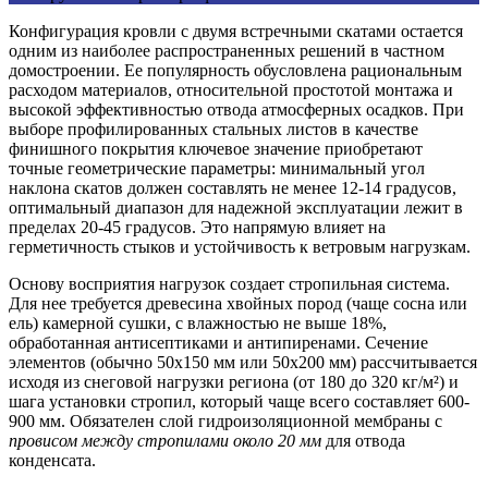
Конфигурация кровли с двумя встречными скатами остается
одним из наиболее распространенных решений в частном
домостроении. Ее популярность обусловлена рациональным
расходом материалов, относительной простотой монтажа и
высокой эффективностью отвода атмосферных осадков. При
выборе профилированных стальных листов в качестве
финишного покрытия ключевое значение приобретают
точные геометрические параметры: минимальный угол
наклона скатов должен составлять
не менее 12-14 градусов
,
оптимальный диапазон для надежной эксплуатации лежит в
пределах
20-45 градусов
. Это напрямую влияет на
герметичность стыков и устойчивость к ветровым нагрузкам.
Основу восприятия нагрузок создает стропильная система.
Для нее требуется древесина хвойных пород (чаще сосна или
ель) камерной сушки, с влажностью
не выше 18%
,
обработанная антисептиками и антипиренами. Сечение
элементов (обычно 50х150 мм или 50х200 мм) рассчитывается
исходя из снеговой нагрузки региона (от 180 до 320 кг/м²) и
шага установки стропил, который чаще всего составляет
600-
900 мм
. Обязателен слой гидроизоляционной мембраны с
провисом между стропилами около 20 мм
для отвода
конденсата.