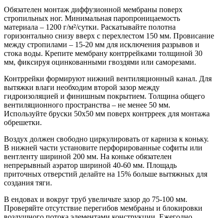
Обязателен монтаж диффузионной мембраны поверх
стропильных ног. Минимальная паропроницаемость
материала – 1200 г/м²/сутки. Раскатывайте полотна
горизонтально снизу вверх с перехлестом 150 мм. Провисание
между стропилами – 15-20 мм для исключения разрывов и
стока воды. Крепите мембрану контррейками толщиной 30
мм, фиксируя оцинкованными гвоздями или саморезами.
Контррейки формируют нижний вентиляционный канал. Для
вытяжки влаги необходим второй зазор между
гидроизоляцией и финишным покрытием. Толщина общего
вентиляционного пространства – не менее 50 мм.
Используйте бруски 50х50 мм поверх контрреек для монтажа
обрешетки.
Воздух должен свободно циркулировать от карниза к коньку.
В нижней части установите перфорированные софиты или
вентленту шириной 200 мм. На коньке обязателен
непрерывный аэратор шириной 40-60 мм. Площадь
приточных отверстий делайте на 15% больше вытяжных для
создания тяги.
В ендовах и вокруг труб увеличьте зазор до 75-100 мм.
Проверяйте отсутствие перегибов мембраны и блокировки
воздушного потока элементами конструкции. Ежегодно