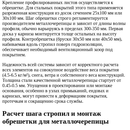
Крепление профилированных листов осуществляется к
обрешетке. Для стальных покрытий этого типа применяется
разреженная конструкция из досок сечением
25х100 мм или
30х100 мм
. Шаг обрешетки строго регламентируется
производителем металлочерепицы и зависит от длины волны
профиля, обычно варьируясь в пределах
300-350 мм
. Первая
доска у карниза монтируется толще остальных на высоту
профиля. Контробрешетка (бруски 30х50 мм или 40х50 мм),
набиваемая вдоль стропил поверх гидроизоляции,
обеспечивает необходимый вентиляционный зазор под
покрытием.
Надежность всей системы зависит от корректного расчета
всех элементов на совокупное воздействие веса покрытия
(
4.5-6.5 кг/м²
), снега, ветра и собственного веса конструкций.
Толщина стали качественной металлочерепицы стартует от
0.45-0.5 мм
. Упущения в проектировании или монтаже
основания, особенно в узлах примыканий, ендовах и
карнизах, могут привести к деформациям покрытия,
протечкам и сокращению срока службы.
Расчет шага стропил и монтаж
обрешетки для металлочерепицы