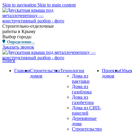
Skip to navigation
Skip to main content
Строительно-отделочные
работы в Крыму
Выбор города:
Определение...
Заказать звонок
Поиск
Главная
Строительство
Технологии
Проекты
Объе
домов
Дома из
домов
ракушки
Дома из
газоблока
Дома из
газобетона
Дома из СИП-
панелей
Деревянные
дома
Строительство