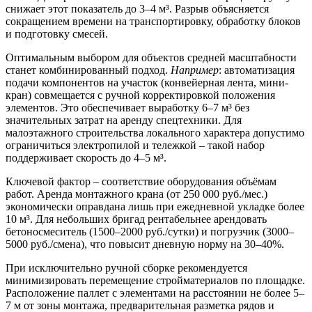
снижает этот показатель до
3–4 м³
. Разрыв объясняется
сокращением времени на транспортировку, обработку блоков
и подготовку смесей.
Оптимальным выбором для объектов средней масштабности
станет комбинированный подход.
Например
: автоматизация
подачи компонентов на участок (конвейерная лента, мини-
кран) совмещается с ручной корректировкой положения
элементов. Это обеспечивает выработку
6–7 м³
без
значительных затрат на аренду спецтехники. Для
малоэтажного строительства локального характера допустимо
ограничиться электропилой и тележкой – такой набор
поддерживает скорость до
4–5 м³
.
Ключевой фактор – соответствие оборудования объёмам
работ. Аренда монтажного крана (от 250 000 руб./мес.)
экономически оправдана лишь при ежедневной укладке более
10 м³
. Для небольших бригад рентабельнее арендовать
бетоносмеситель (1500–2000 руб./сутки) и погрузчик (3000–
5000 руб./смена), что повысит дневную норму на 30–40%.
При исключительно ручной сборке рекомендуется
минимизировать перемещение стройматериалов по площадке.
Расположение паллет с элементами на расстоянии
не более 5–
7 м
от зоны монтажа, предварительная разметка рядов и