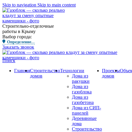
Skip to navigation
Skip to main content
Строительно-отделочные
работы в Крыму
Выбор города:
Определение...
Заказать звонок
Поиск
Главная
Строительство
Технологии
Проекты
Объе
домов
Дома из
домов
ракушки
Дома из
газоблока
Дома из
газобетона
Дома из СИП-
панелей
Деревянные
дома
Строительство