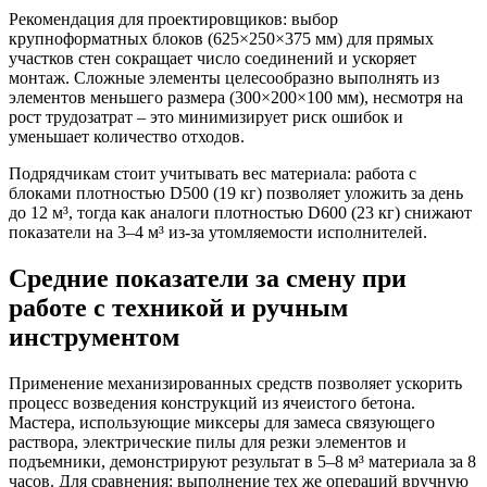
Рекомендация для проектировщиков: выбор
крупноформатных блоков (625×250×375 мм) для прямых
участков стен сокращает число соединений и ускоряет
монтаж. Сложные элементы целесообразно выполнять из
элементов меньшего размера (300×200×100 мм), несмотря на
рост трудозатрат – это минимизирует риск ошибок и
уменьшает количество отходов.
Подрядчикам стоит учитывать вес материала: работа с
блоками плотностью D500 (19 кг) позволяет уложить за день
до 12 м³, тогда как аналоги плотностью D600 (23 кг) снижают
показатели на 3–4 м³ из-за утомляемости исполнителей.
Средние показатели за смену при
работе с техникой и ручным
инструментом
Применение механизированных средств позволяет ускорить
процесс возведения конструкций из ячеистого бетона.
Мастера, использующие миксеры для замеса связующего
раствора, электрические пилы для резки элементов и
подъемники, демонстрируют результат в
5–8 м³ материала
за 8
часов. Для сравнения: выполнение тех же операций вручную