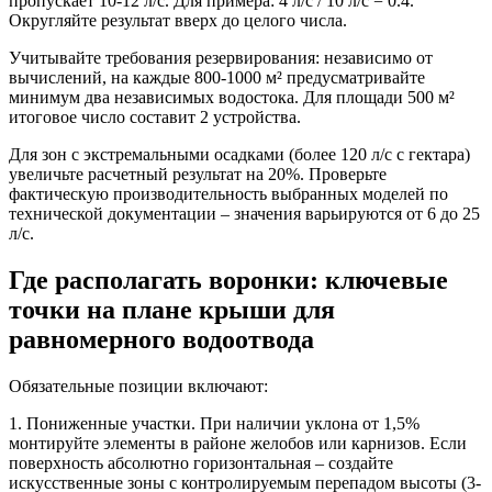
пропускает 10-12 л/с. Для примера: 4 л/с / 10 л/с = 0.4.
Округляйте результат вверх до целого числа.
Учитывайте требования резервирования: независимо от
вычислений, на каждые 800-1000 м² предусматривайте
минимум два независимых водостока. Для площади 500 м²
итоговое число составит 2 устройства.
Для зон с экстремальными осадками (более 120 л/с с гектара)
увеличьте расчетный результат на 20%. Проверьте
фактическую производительность выбранных моделей по
технической документации – значения варьируются от 6 до 25
л/с.
Где располагать воронки: ключевые
точки на плане крыши для
равномерного водоотвода
Обязательные позиции включают:
1. Пониженные участки.
При наличии уклона от 1,5%
монтируйте элементы в районе желобов или карнизов. Если
поверхность абсолютно горизонтальная – создайте
искусственные зоны с контролируемым перепадом высоты (3-