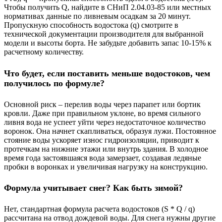
Чтобы получить Q, найдите в СНиП 2.04.03-85 или местных
нормативах данные по ливневым осадкам за 20 минут.
Пропускную способность водостока (q) смотрите в
технической документации производителя для выбранной
модели и высоты борта. Не забудьте добавить запас 10-15% к
расчетному количеству.
Что будет, если поставить меньше водостоков, чем
получилось по формуле?
Основной риск – перелив воды через парапет или бортик
кровли. Даже при правильном уклоне, во время сильного
ливня вода не успеет уйти через недостаточное количество
воронок. Она начнет скапливаться, образуя лужи. Постоянное
стояние воды ускоряет износ гидроизоляции, приводит к
протечкам на нижние этажи или внутрь здания. В холодное
время года застоявшаяся вода замерзает, создавая ледяные
пробки в воронках и увеличивая нагрузку на конструкцию.
Формула учитывает снег? Как быть зимой?
Нет, стандартная формула расчета водостоков (S * Q / q)
рассчитана на отвод дождевой воды. Для снега нужны другие