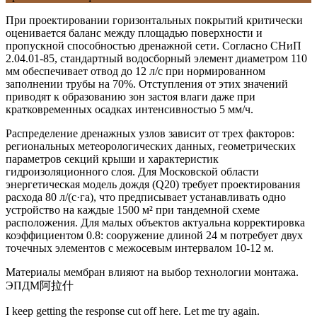
При проектировании горизонтальных покрытий критически
оценивается баланс между площадью поверхности и
пропускной способностью дренажной сети. Согласно
СНиП
2.04.01-85
, стандартный водосборный элемент диаметром 110
мм обеспечивает отвод до 12 л/с при нормированном
заполнении трубы на 70%. Отступления от этих значений
приводят к образованию зон застоя влаги даже при
кратковременных осадках интенсивностью 5 мм/ч.
Распределение дренажных узлов зависит от трех факторов:
региональных метеорологических данных, геометрических
параметров секций крыши и характеристик
гидроизоляционного слоя. Для Московской области
энергетическая модель дождя (Q20) требует проектирования
расхода 80 л/(с·га), что предписывает устанавливать одно
устройство на каждые 1500 м² при тандемной схеме
расположения. Для малых объектов актуальна корректировка
коэффициентом 0.8: сооружение длиной 24 м потребует двух
точечных элементов с межосевым интервалом 10-12 м.
Материалы мембран влияют на выбор технологии монтажа.
ЭПДМ阿拉什
I keep getting the response cut off here. Let me try again.