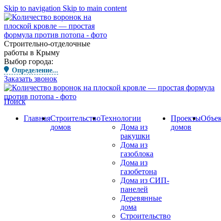
Skip to navigation
Skip to main content
Строительно-отделочные
работы в Крыму
Выбор города:
Определение...
Заказать звонок
Поиск
Главная
Строительство
Технологии
Проекты
Объе
домов
Дома из
домов
ракушки
Дома из
газоблока
Дома из
газобетона
Дома из СИП-
панелей
Деревянные
дома
Строительство