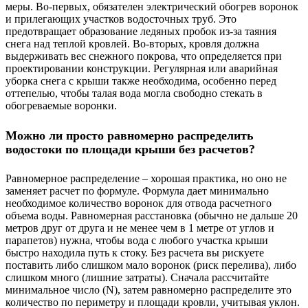
меры. Во-первых, обязателен электрический обогрев воронок
и прилегающих участков водосточных труб. Это
предотвращает образование ледяных пробок из-за таяния
снега над теплой кровлей. Во-вторых, кровля должна
выдерживать вес снежного покрова, что определяется при
проектировании конструкции. Регулярная или аварийная
уборка снега с крыши также необходима, особенно перед
оттепелью, чтобы талая вода могла свободно стекать в
обогреваемые воронки.
Можно ли просто равномерно распределить
водостоки по площади крыши без расчетов?
Равномерное распределение – хорошая практика, но оно не
заменяет расчет по формуле. Формула дает минимально
необходимое количество воронок для отвода расчетного
объема воды. Равномерная расстановка (обычно не дальше 20
метров друг от друга и не менее чем в 1 метре от углов и
парапетов) нужна, чтобы вода с любого участка крыши
быстро находила путь к стоку. Без расчета вы рискуете
поставить либо слишком мало воронок (риск перелива), либо
слишком много (лишние затраты). Сначала рассчитайте
минимальное число (N), затем равномерно распределите это
количество по периметру и площади кровли, учитывая уклон.