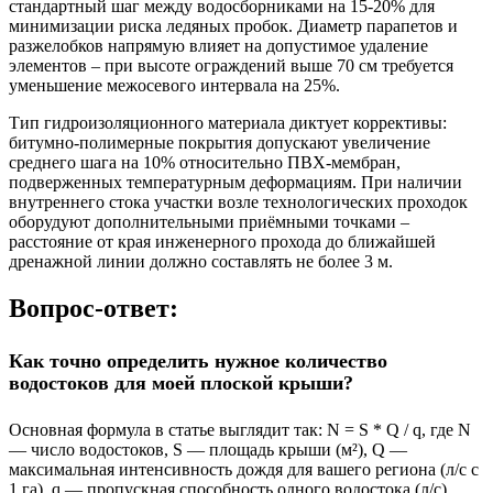
стандартный шаг между водосборниками на 15-20% для
минимизации риска ледяных пробок. Диаметр парапетов и
разжелобков напрямую влияет на допустимое удаление
элементов – при высоте ограждений выше 70 см требуется
уменьшение межосевого интервала на 25%.
Тип гидроизоляционного материала диктует коррективы:
битумно-полимерные покрытия допускают увеличение
среднего шага на 10% относительно ПВХ-мембран,
подверженных температурным деформациям. При наличии
внутреннего стока участки возле технологических проходок
оборудуют дополнительными приёмными точками –
расстояние от края инженерного прохода до ближайшей
дренажной линии должно составлять не более 3 м.
Вопрос-ответ:
Как точно определить нужное количество
водостоков для моей плоской крыши?
Основная формула в статье выглядит так: N = S * Q / q, где N
— число водостоков, S — площадь крыши (м²), Q —
максимальная интенсивность дождя для вашего региона (л/с с
1 га), q — пропускная способность одного водостока (л/с).