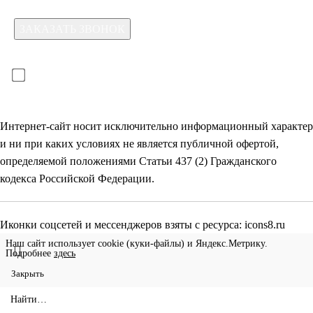
Для отправки формы необходимо принять условия:
прочитал(-а) и принимаю условия
политики
конфиденциальности
и даю
согласие на обработку
своих
персональных данных
Интернет-сайт носит исключительно информационный характер
и ни при каких условиях не является публичной офертой,
определяемой положениями Статьи 437 (2) Гражданского
кодекса Российской Федерации.
Иконки соцсетей и мессенджеров взяты с ресурса:
icons8.ru
Наш сайт использует cookie (куки-файлы) и Яндекс.Метрику.
Подробнее
здесь
Закрыть