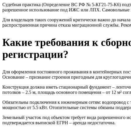
Судебная практика (Определение ВС РФ № 5-КГ21-75-К6) под
разрешенное использование под ИЖС или ЛПХ. Самовольные по
Для владельцев таких сооружений критически важно до начала
распространенная причина отказа миграционной службы. Реко
Какие требования к сборн
регистрации?
Для оформления постоянного проживания в контейнерных пос
Основание – признание строения пригодным для круглогодичн
Конструкция должна иметь стационарный фундамент – ленточн
потолков – 2.5 м, площадь основного помещения – от 12 м² сог
Обязательны подключения к инженерным сетям: водопровод с т
мощностью от 5.5 кВт. Отопительные системы обязаны поддержи
Земельный участок под объектом требует вида разрешенного и
подтверждается выпиской ЕГРН – аренда недостаточна.