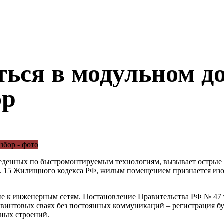
ться в модульном д
ор
веденных по быстромонтируемым технологиям, вызывает острые
т. 15 Жилищного кодекса РФ, жилым помещением признается изо
е к инженерным сетям
. Постановление Правительства РФ № 47 
а винтовых сваях без постоянных коммуникаций – регистрация б
ьных строений.