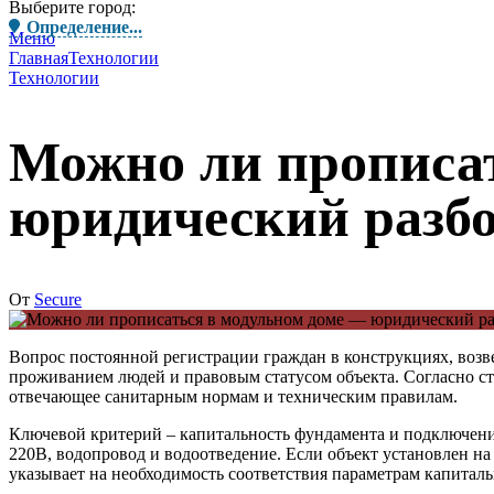
Выберите город:
Определение...
Меню
Главная
Технологии
Технологии
Можно ли прописа
юридический разб
От
Secure
Вопрос постоянной регистрации граждан в конструкциях, воз
проживанием
людей и
правовым статусом
объекта. Согласно с
отвечающее санитарным нормам и техническим правилам.
Ключевой критерий –
капитальность фундамента
и
подключени
220В, водопровод и водоотведение. Если объект установлен н
указывает на необходимость соответствия параметрам капитал