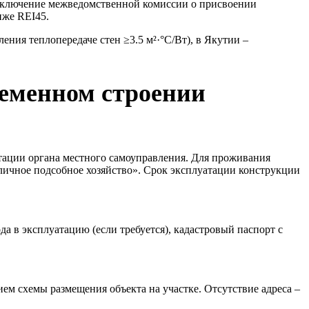
 заключение межведомственной комиссии о присвоении
иже REI45.
ия теплопередаче стен ≥3.5 м²·°C/Вт), в Якутии –
ременном строении
тации органа местного самоуправления. Для проживания
личное подсобное хозяйство». Срок эксплуатации конструкции
да в эксплуатацию (если требуется), кадастровый паспорт с
м схемы размещения объекта на участке. Отсутствие адреса –