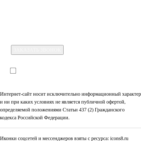
Какая услуга вас интересует?
Для отправки формы необходимо принять условия:
прочитал(-а) и принимаю условия
политики
конфиденциальности
и даю
согласие на обработку
своих
персональных данных
Интернет-сайт носит исключительно информационный характер
и ни при каких условиях не является публичной офертой,
определяемой положениями Статьи 437 (2) Гражданского
кодекса Российской Федерации.
Иконки соцсетей и мессенджеров взяты с ресурса:
icons8.ru