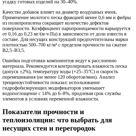
усадку готовых изделий на 30–40%.
Качество добавок влияет на диаметр воздушных ячеек.
Применение молотого песка фракцией менее 0,6 мм и фибры
из полипропилена сокращает количество дефектов
поверхности. Коэффициент паропроницаемости варьируется
от 0,16 до 0,23 мг/(м·ч·Па) в зависимости от доли извести в
составе. Для несущих конструкций предпочтительны марки
плотностью 500–700 кг/м³ с пределом прочности на сжатие
B2,5–B3,5.
Ошибки подготовки компонентов ведут к расслоению
материала. Рекомендуется контролировать влажность песка
(допуск ±2%), температуру воды (+25–35°C) и скорость
перемешивания (не менее 120 оборотов/мин). Анализ
трещиноустойчивости показал: использование
гидрофобизирующих модификаторов уменьшает
водопоглощение с 14% до 6–8%, продлевая срок службы
элементов в условиях переменной влажности.
Показатели прочности и
теплоизоляции: что выбрать для
несущих стен и перегородок