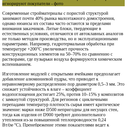
Современные стройматериалы с пористой структурой
занимают почти 40% рынка малоэтажного домостроения,
однако нюансы их состава часто остаются за пределами
внимания заказчиков. Литые блоки, твердеющие в
естественных условиях, отличаются от автоклавных аналогов
не только методом производства, но и эксплуатационными
параметрами. Например, гидротермальная обработка при
температуре +200°C увеличивает прочность
конструкционных элементов на 50–70% по сравнению с
растворами, где пузырьки воздуха формируются химическим
вспениванием.
Изготовление модулей с открытыми ячейками предполагает
добавление алюминиевой пудры, что приводит к
неравномерному распределению пор диаметром 0,5–3 мм. Это
снижает устойчивость к влаге – коэффициент
водопоглощения достигает 25%, против 10–15% у композитов
с замкнутой структурой. Для регионов с цикличными
перепадами температур плотность сырья имеет критическое
значение: марки ниже D500 непригодны для несущих стен,
тогда как изделия от D900 требуют дополнительного
утепления из-за повышенной теплопроводности 0,24
Вт/(м·°C). Пренебрежение этими показателями ведет к