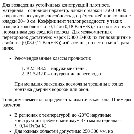
Для возведения устойчивых конструкций плотность
материала – основной параметр. Блоки с маркой D500-D600
сохраняют несущую способность до трёх этажей при толщине
кладки 30-40 см. Коэффициент теплопроводности у таких
изделий колеблется от 0,12 до 0,18 Вт/(м·К), что соответствует
нормативам для средней полосы. Для межкомнатных
перегородок достаточно марок D300-D400: их теплозащитные
свойства (0,08-0,11 Вт/(м·К)) избыточны, но вес на м² в 2 раза
ниже.
Рекомендованные классы прочности:
B2.5-B3.5 – наружные стены;
B1.5-B2.0 – внутренние перегородки.
При меньших значениях возможны трещины в зонах
монтажа дверных коробок или окон.
Толщину элементов определяет климатическая зона. Примеры
расчетов:
В регионах с температурой до -20°C наружные
конструкции требуют минимум 375 мм материала с
λ=0,14 Вт/(м·К);
Для южных областей допустимо 250-300 мм, но