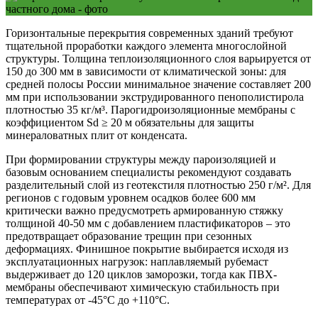
Горизонтальные перекрытия современных зданий требуют
тщательной проработки каждого элемента многослойной
структуры. Толщина теплоизоляционного слоя варьируется от
150 до 300 мм в зависимости от климатической зоны: для
средней полосы России минимальное значение составляет 200
мм при использовании экструдированного пенополистирола
плотностью 35 кг/м³. Парогидроизоляционные мембраны с
коэффициентом Sd ≥ 20 м обязательны для защиты
минераловатных плит от конденсата.
При формировании структуры между пароизоляцией и
базовым основанием специалисты рекомендуют создавать
разделительный слой из геотекстиля плотностью 250 г/м². Для
регионов с годовым уровнем осадков более 600 мм
критически важно предусмотреть армированную стяжку
толщиной 40-50 мм с добавлением пластификаторов – это
предотвращает образование трещин при сезонных
деформациях. Финишное покрытие выбирается исходя из
эксплуатационных нагрузок: наплавляемый рубемаст
выдерживает до 120 циклов заморозки, тогда как ПВХ-
мембраны обеспечивают химическую стабильность при
температурах от -45°C до +110°C.