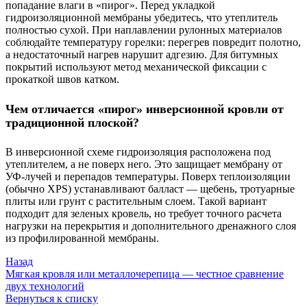
попадание влаги в «пирог». Перед укладкой
гидроизоляционной мембраны убедитесь, что утеплитель
полностью сухой. При наплавлении рулонных материалов
соблюдайте температуру горелки: перегрев повредит полотно,
а недостаточный нагрев нарушит адгезию. Для битумных
покрытий используют метод механической фиксации с
прокаткой швов катком.
Чем отличается «пирог» инверсионной кровли от
традиционной плоской?
В инверсионной схеме гидроизоляция расположена под
утеплителем, а не поверх него. Это защищает мембрану от
УФ-лучей и перепадов температуры. Поверх теплоизоляции
(обычно XPS) устанавливают балласт — щебень, тротуарные
плиты или грунт с растительным слоем. Такой вариант
подходит для зеленых кровель, но требует точного расчета
нагрузки на перекрытия и дополнительного дренажного слоя
из профилированной мембраны.
Назад
Мягкая кровля или металлочерепица — честное сравнение
двух технологий
Вернуться к списку