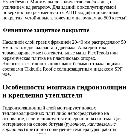
HyperDesmo. Минимальное количество слоёв – два, с
усилением вд parapetov. Для зданий c эксплуатируемой
поверхностью рекомендуются АПП-модифицированные
покрытия, устойчивые к точечным нагрузкам до 500 кгс/см².
Финишное защитное покрытие
Насыпной слой гравия фракцией 20-40 мм распределяют 50
мм пластом для балласта и дренажа. Альтернатива –
термосвариваемые геотекстильные маты FlexTegola или
керамическая плитка на пластиковых опорах.
Энергоэффективность повышают белыми отражающими
составами Tikkurila Roof с солнцезащитным индексом SPF
90+.
Особенности монтажа гидроизоляции
и крепления утеплителя
Гидроизоляционный слой монтируют поверх
теплоизоляционных плит либо непосредственно на
основание, если используется инверсионная система. Для
материалов на основе битума (
рулонные, наплавляемые
варианты
) критично соблюдение температуры: работы