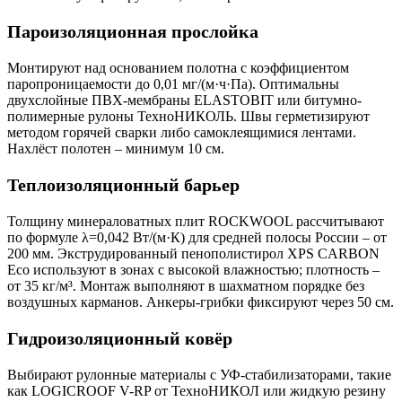
Пароизоляционная прослойка
Монтируют над основанием полотна с коэффициентом
паропроницаемости до 0,01 мг/(м·ч·Па). Оптимальны
двухслойные ПВХ-мембраны ELASTOBIT или битумно-
полимерные рулоны ТехноНИКОЛЬ. Швы герметизируют
методом горячей сварки либо самоклеящимися лентами.
Нахлёст полотен – минимум 10 см.
Теплоизоляционный барьер
Толщину минераловатных плит ROCKWOOL рассчитывают
по формуле λ=0,042 Вт/(м·К) для средней полосы России – от
200 мм. Экструдированный пенополистирол XPS CARBON
Eco используют в зонах с высокой влажностью; плотность –
от 35 кг/м³. Монтаж выполняют в шахматном порядке без
воздушных карманов. Анкеры-грибки фиксируют через 50 см.
Гидроизоляционный ковёр
Выбирают рулонные материалы с УФ-стабилизаторами, такие
как LOGICROOF V-RP от ТехноНИКОЛ или жидкую резину