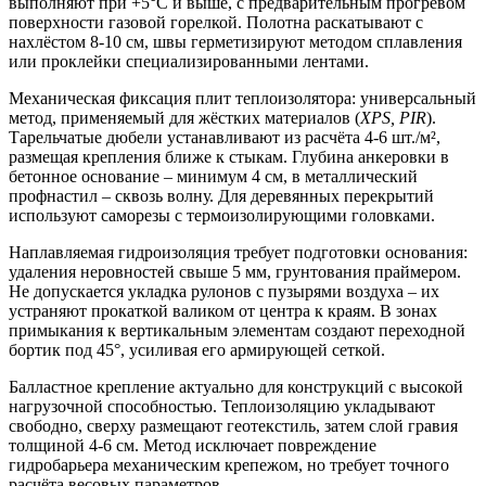
выполняют при +5°C и выше, с предварительным прогревом
поверхности газовой горелкой. Полотна раскатывают с
нахлёстом 8-10 см, швы герметизируют методом сплавления
или проклейки специализированными лентами.
Механическая фиксация плит теплоизолятора:
универсальный
метод, применяемый для жёстких материалов (
XPS, PIR
).
Тарельчатые дюбели устанавливают из расчёта 4-6 шт./м²,
размещая крепления ближе к стыкам. Глубина анкеровки в
бетонное основание – минимум 4 см, в металлический
профнастил – сквозь волну. Для деревянных перекрытий
используют саморезы с термоизолирующими головками.
Наплавляемая гидроизоляция
требует подготовки основания:
удаления неровностей свыше 5 мм, грунтования праймером.
Не допускается укладка рулонов с пузырями воздуха – их
устраняют прокаткой валиком от центра к краям. В зонах
примыкания к вертикальным элементам создают переходной
бортик под 45°, усиливая его армирующей сеткой.
Балластное крепление
актуально для конструкций с высокой
нагрузочной способностью. Теплоизоляцию укладывают
свободно, сверху размещают геотекстиль, затем слой гравия
толщиной 4-6 см. Метод исключает повреждение
гидробарьера механическим крепежом, но требует точного
расчёта весовых параметров.