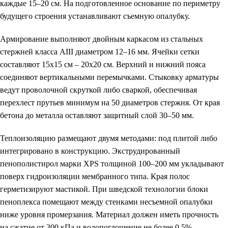
каждые 15–20 см. На подготовленное основание по периметру
будущего строения устанавливают съемную опалубку.
Армирование выполняют двойным каркасом из стальных
стержней класса AIII диаметром 12–16 мм. Ячейки сетки
составляют 15х15 см – 20х20 см. Верхний и нижний пояса
соединяют вертикальными перемычками. Стыковку арматуры
ведут проволочной скруткой либо сваркой, обеспечивая
перехлест прутьев минимум на 50 диаметров стержня. От края
бетона до металла оставляют защитный слой 30–50 мм.
Теплоизоляцию размещают двумя методами: под плитой либо
интегрировано в конструкцию. Экструдированный
пенополистирол марки XPS толщиной 100–200 мм укладывают
поверх гидроизоляции мембранного типа. Края полос
герметизируют мастикой. При шведской технологии блоки
пеноплекса помещают между стенками несъемной опалубки
ниже уровня промерзания. Материал должен иметь прочность
на сжатие от 300 кПа и водопоглощение не более 0,5%.