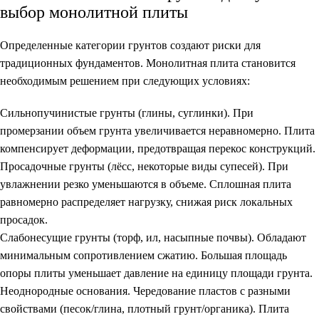
выбор монолитной плиты
Определенные категории грунтов создают риски для
традиционных фундаментов. Монолитная плита становится
необходимым решением при следующих условиях:
Сильнопучинистые грунты
(глины, суглинки). При
промерзании объем грунта увеличивается неравномерно. Плита
компенсирует деформации, предотвращая перекос конструкций.
Просадочные грунты
(лёсс, некоторые виды супесей). При
увлажнении резко уменьшаются в объеме. Сплошная плита
равномерно распределяет нагрузку, снижая риск локальных
просадок.
Слабонесущие грунты
(торф, ил, насыпные почвы). Обладают
минимальным сопротивлением сжатию. Большая площадь
опоры плиты уменьшает давление на единицу площади грунта.
Неоднородные основания
. Чередование пластов с разными
свойствами (песок/глина, плотный грунт/органика). Плита