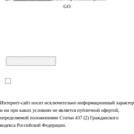
GO
Какая услуга вас интересует?
Для отправки формы необходимо принять условия:
прочитал(-а) и принимаю условия
политики
конфиденциальности
и даю
согласие на обработку
своих
персональных данных
Интернет-сайт носит исключительно информационный характер
и ни при каких условиях не является публичной офертой,
определяемой положениями Статьи 437 (2) Гражданского
кодекса Российской Федерации.