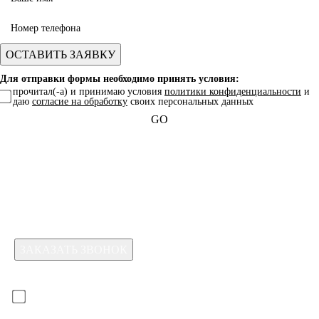
Для отправки формы необходимо принять условия:
прочитал(-а) и принимаю условия
политики конфиденциальности
и
даю
согласие на обработку
своих персональных данных
GO
Какая услуга вас интересует?
Для отправки формы необходимо принять условия:
прочитал(-а) и принимаю условия
политики
конфиденциальности
и даю
согласие на обработку
своих
персональных данных