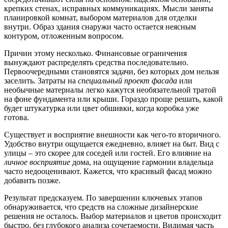
крепких стенах, исправных коммуникациях. Мысли заняты
планировкой комнат, выбором материалов для отделки
внутри.
Образ здания снаружи
часто остается неясным
контуром, отложенным вопросом.
Причин этому несколько. Финансовые ограничения
вынуждают распределять средства последовательно.
Первоочередными становятся задачи, без которых дом нельзя
заселить. Затраты на
специальный проект фасада
или
необычные материалы легко кажутся необязательной тратой
на фоне фундамента или крыши. Гораздо проще решать, какой
будет штукатурка или цвет обшивки, когда коробка уже
готова.
Существует и восприятие внешности как чего-то вторичного.
Удобство внутри
ощущается ежедневно, влияет на быт. Вид с
улицы – это скорее для соседей или гостей. Его влияние на
личное восприятие
дома, на ощущение гармонии владельца
часто недооценивают. Кажется, что красивый фасад можно
добавить позже.
Результат предсказуем. По завершении ключевых этапов
обнаруживается, что средств на сложные дизайнерские
решения не осталось. Выбор материалов и цветов происходит
быстро, без глубокого анализа сочетаемости.
Видимая часть