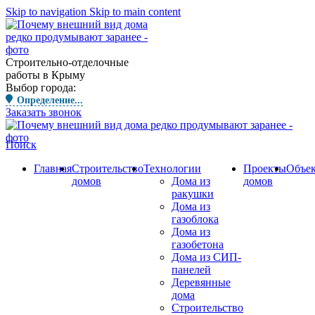
Skip to navigation
Skip to main content
Строительно-отделочные
работы в Крыму
Выбор города:
Определение...
Заказать звонок
Поиск
Главная
Строительство
Технологии
Проекты
Объе
домов
Дома из
домов
ракушки
Дома из
газоблока
Дома из
газобетона
Дома из СИП-
панелей
Деревянные
дома
Строительство