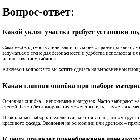
Вопрос-ответ:
Какой уклон участка требует установки п
Сама необходимость стены зависит скорее от разницы высот, кот
задуматься о стене для безопасности и удобства использовани
использованием габионов.
Ключевой вопрос: что вы хотите сделать на выровненной площ
Какая главная ошибка при выборе матери
Основная ошибка – непонимание нагрузок. Часто выбирают мат
стеной. Бетон без армирования может треснуть, а тяжелая каме
Правильный выбор определяется высотой стены, типом грунта и
красивого фасада. Экономия на основании или дренаже – прям
К чему приведет пренебрежение дренажом 