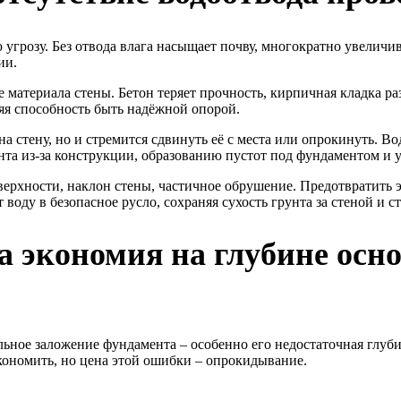
угрозу. Без отвода влага насыщает почву, многократно увеличив
ии.
материала стены. Бетон теряет прочность, кирпичная кладка ра
яя способность быть надёжной опорой.
а стену, но и стремится сдвинуть её с места или опрокинуть. В
а из-за конструкции, образованию пустот под фундаментом и у
верхности, наклон стены, частичное обрушение. Предотвратить
оду в безопасное русло, сохраняя сухость грунта за стеной и с
 экономия на глубине осно
ное заложение фундамента – особенно его недостаточная глубин
кономить, но цена этой ошибки – опрокидывание.