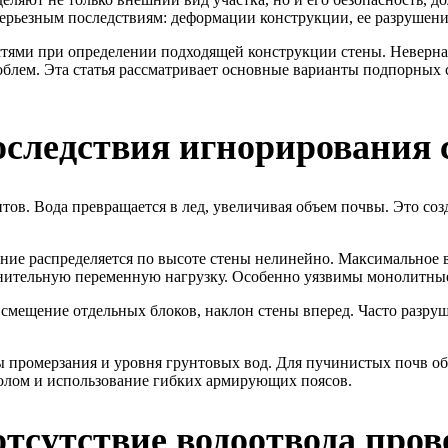
 серьезным последствиям: деформации конструкции, ее разруше
остями при определении подходящей конструкции стены. Неверна
облем. Эта статья рассматривает основные варианты подпорных 
последствия игнорирования
ов. Вода превращается в лед, увеличивая объем почвы. Это созд
ние распределяется по высоте стены нелинейно. Максимальное в
олнительную переменную нагрузку. Особенно уязвимы монолитные
смещение отдельных блоков, наклон стены вперед. Часто разруш
ы промерзания и уровня грунтовых вод. Для пучинистых почв о
олом и использование гибких армирующих поясов.
тсутствие водоотвода про