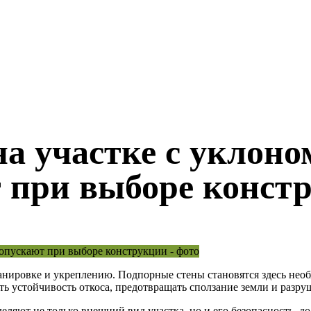
а участке с уклоно
 при выборе конст
ланировке и укреплению. Подпорные стены становятся здесь н
ь устойчивость откоса, предотвращать сползание земли и разру
еляют не только внешний вид участка, но и его безопасность, 