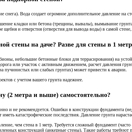
е снега). Вода создает огромное дополнительное давление на ст
рушение кладки или бетона (трещины, вывалы), вымывание грунт
ое щебня и отверстия (отверстия для вывода воды) в самой стене
ной стены на даче? Разве для стены в 1 ме
габионы, небольшие бетонные блоки для террасирования) на уст
 дорога или участок с активным движением, расчет давления гру
на пучинистых или слабых грунтах) может привести к аварии.
ектов с учетом вашего грунта надежнее.
у (2 метра и выше) самостоятельно?
нно и не рекомендуется. Ошибки в конструкции фундамента (нед
иметь катастрофические последствия. Давление грунта нарастае
авление, чем стена в 1 метр. Требуется сложный фундамент (ча
иленных конструкций (анкерные стены). Такие работы требуют