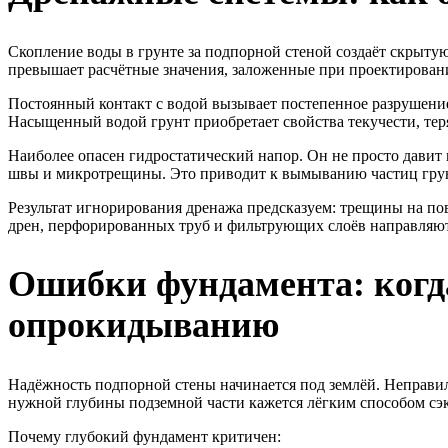
Скопление воды в грунте за подпорной стеной создаёт скрытую 
превышает расчётные значения, заложенные при проектирован
Постоянный контакт с водой вызывает постепенное разрушение 
Насыщенный водой грунт приобретает свойства текучести, тер
Наиболее опасен гидростатический напор. Он не просто давит н
швы и микротрещины. Это приводит к вымыванию частиц грунт
Результат игнорирования дренажа предсказуем: трещины на по
дрен, перфорированных труб и фильтрующих слоёв направляют в
Ошибки фундамента: когда
опрокидыванию
Надёжность подпорной стены начинается под землёй. Неправиль
нужной глубины подземной части кажется лёгким способом сэ
Почему глубокий фундамент критичен: