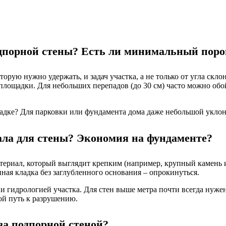
одпорной стены? Есть ли минимальный поро
орую нужно удержать, и задач участка, а не только от угла склон
я площадки. Для небольших перепадов (до 30 см) часто можно об
адке? Для парковки или фундамента дома даже небольшой уклон
ала для стены? Экономия на фундаменте?
ериал, который выглядит крепким (например, крупный камень ил
нная кладка без заглубленного основания – опрокинуться.
 гидрологией участка. Для стен выше метра почти всегда нужен
ой путь к разрушению.
за подпорной стеной?