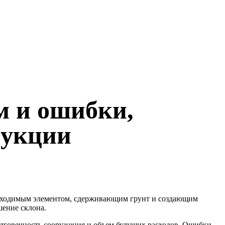
м и ошибки,
рукции
еобходимым элементом, сдерживающим грунт и создающим
шение склона.
долговечность сооружения и объем будущих расходов. Ошибки