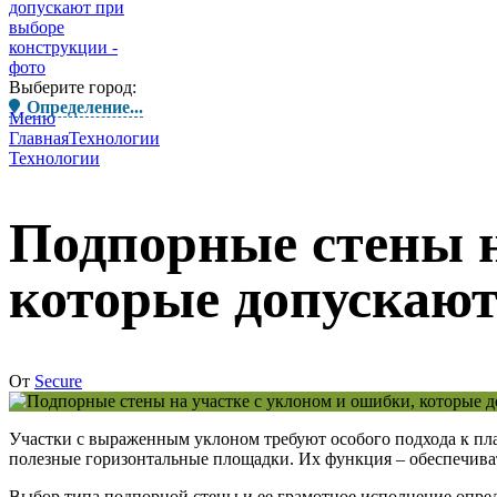
Выберите город:
Определение...
Меню
Главная
Технологии
Технологии
Подпорные стены н
которые допускают
От
Secure
Участки с выраженным уклоном требуют особого подхода к п
полезные горизонтальные площадки. Их функция – обеспечиват
Выбор типа подпорной стены и ее грамотное исполнение опред