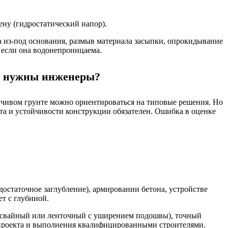
ену (гидростатический напор).
а из-под основания, размыв материала засыпки, опрокидывание
, если она водонепроницаема.
тр нужны инженеры?
ойчивом грунте можно ориентироваться на типовые решения. Но
нта и устойчивости конструкции обязателен. Ошибка в оценке
остаточное заглубление), армировании бетона, устройстве
т с глубиной.
сто свайный или ленточный с уширением подошвы), точный
 проекта и выполнения квалифицированными строителями.