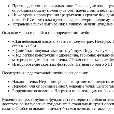
Противодействие опрокидыванию:
Боковое давление грун
опрокидывающему моменту за счёт плеча силы и веса гр
Ниже уровня промерзания / разрыхления грунта:
Фундамен
ниже УПГ, иначе силы пучения неравномерно поднимут и 
Устранение риска выпирания:
Слишком мелкий фундамент
Опасные мифы и ошибки при определении глубины:
«Для небольшой высоты хватит и полуметра»:
Неверно. Т
стен в 1-1.5 м.
«Гравийная подушка заменит глубину»:
Подушка нужна дл
«Под лёгкие конструкции (древесина, габионы) фундамен
материал видимой части стены. Лёгкая стена с мелким ф
Игнорирование скрытых факторов:
Не зная точного УПГ,
Последствия недостаточной глубины основания:
Наклон стены:
Неравномерное выпирание или недостаточн
Перелом или опрокидывание:
Смещение точки центра тяж
Разрушение основания:
Нагрузки нижележащих слабых ил
Решение вопроса глубины фундамента не терпит приблизительн
достаточное заглубление фундамента в стабильный грунт обесп
падать. Слабое основание сделает бессмысленными самые кре