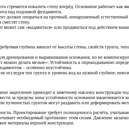
та стремится повалить стену вперёд. Основание работает как як
унта над подошвой фундамента.
т должен опираться на прочный, ненарушенный естественный г
сместят стену.
 может сам «выдавиться» или продавиться под действием выше
ребуемая глубина зависит от высоты стены, свойств грунта, тип
я дренирования и выравнивания основания, но не компенсируе
т можно делать мельче»:
Устойчивость к опрокидыванию определя
ундаментом – особенно неустойчива.
 не исследуя тип грунта и уровень вод на нужной глубине, нево
ое зацепление приводит к заметному наклону конструкции под
ести за пределы зоны устойчивости основания заканчивается за
и пучинистых грунтов могут раздавить или деформировать мел
ости. Проектирование требует полноценного расчёта, учитываю
ечивает необходимый противовес этим силам. Давление засыпки 
пкие материалы верхней конструкции.