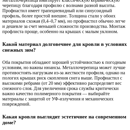
Металлочерепица имитирует классическую керамическую
черепицу благодаря профилю с волнами разной высоты.
Профнастил имеет трапециевидный или синусоидный
профиль, более простой внешне. Толщина стали у обоих
материалов схожая (0,4–0,7 мм), но профнастил обычно легче
и дешевле за счет меньшей сложности производства. Монтаж
профлиста проще, особенно на крышах с малым уклоном.
Какой материал долговечнее для кровли в условиях
снежных зим?
Оба покрытия обладают хорошей устойчивостью к погодным
условиям, но важны нюансы. Металлочерепица может лучше
противостоять нагрузкам из-за жесткости профиля, однако на
пологих крышах риск скопления снега выше. Профнастил с
высокими ребрами (от 20 мм) эффективно распределяет вес
снежного слоя. Для увеличения срока службы критически
важно качество полимерного покрытия — выбирайте
материалы с защитой от УФ-излучения и механических
повреждений.
Какая кровля выглядит эстетичнее на современном
доме?