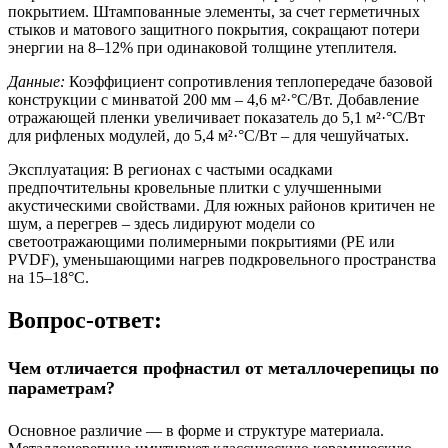
покрытием. Штампованные элементы, за счет герметичных
стыков и матового защитного покрытия, сокращают потери
энергии на 8–12% при одинаковой толщине утеплителя.
Данные:
Коэффициент сопротивления теплопередаче базовой
конструкции с минватой 200 мм – 4,6 м²·°C/Вт. Добавление
отражающей пленки увеличивает показатель до 5,1 м²·°C/Вт
для рифленых модулей, до 5,4 м²·°C/Вт – для чешуйчатых.
Эксплуатация:
В регионах с частыми осадками
предпочтительны кровельные плитки с улучшенными
акустическими свойствами. Для южных районов критичен не
шум, а перегрев – здесь лидируют модели со
светоотражающими полимерными покрытиями (PE или
PVDF), уменьшающими нагрев подкровельного пространства
на 15–18°C.
Вопрос-ответ:
Чем отличается профнастил от металлочерепицы по
параметрам?
Основное различие — в форме и структуре материала.