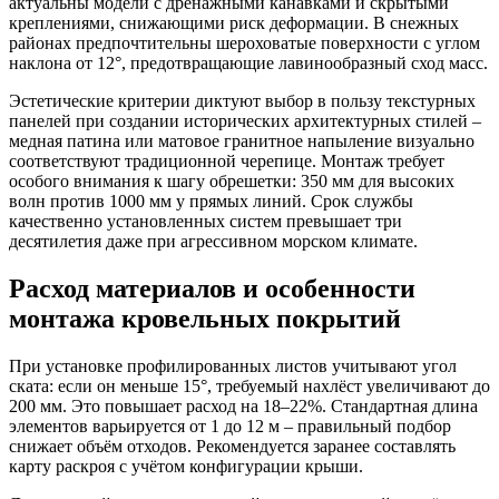
актуальны модели с дренажными канавками и скрытыми
креплениями, снижающими риск деформации. В снежных
районах предпочтительны шероховатые поверхности с углом
наклона от 12°, предотвращающие лавинообразный сход масс.
Эстетические критерии диктуют выбор в пользу текстурных
панелей при создании исторических архитектурных стилей –
медная патина или матовое гранитное напыление визуально
соответствуют традиционной черепице. Монтаж требует
особого внимания к шагу обрешетки: 350 мм для высоких
волн против 1000 мм у прямых линий. Срок службы
качественно установленных систем превышает три
десятилетия даже при агрессивном морском климате.
Расход материалов и особенности
монтажа кровельных покрытий
При установке профилированных листов учитывают угол
ската: если он меньше 15°, требуемый нахлёст увеличивают до
200 мм. Это повышает расход на 18–22%. Стандартная длина
элементов варьируется от 1 до 12 м – правильный подбор
снижает объём отходов. Рекомендуется заранее составлять
карту раскроя с учётом конфигурации крыши.