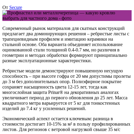
От
Secure
Современный рынок материалов для скатных конструкций
предлагает два доминирующих решения – ребристые листы с
трапециевидным профилем и имитацию керамики на
стальной основе. Оба варианта объединяет использование
оцинкованной стали толщиной 0.4-0.7 мм, но различия в
геометрии и методах обработки формируют принципиально
разные эксплуатационные характеристики.
Ребристые модели
демонстрируют повышенную несущую
способность – при высоте гофра от 20 мм допустимы пролеты
до 3 м без дополнительных опор. Полиэфирное покрытие
сохраняет насыщенность цвета 12-15 лет, тогда как
многослойная защита Prinar® на декоративных аналогах
увеличивает период до первого обновления до 25 лет. Масса
квадратного метра варьируется от 5 кг для тонкостенных
изделий до 7.4 кг у усиленных решений.
Экономический аспект остается ключевым: разница в
стоимости достигает 10-15% за м² в пользу профилированных
листов. Для регионов с ветровой нагрузкой свыше 35 м/с