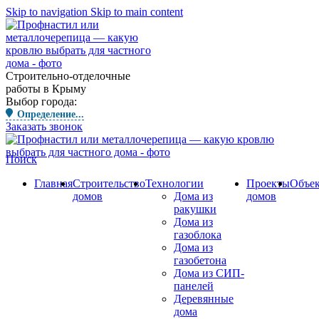
Skip to navigation
Skip to main content
Строительно-отделочные
работы в Крыму
Выбор города:
Определение...
Заказать звонок
Поиск
Главная
Строительство
Технологии
Проекты
Объе
домов
Дома из
домов
ракушки
Дома из
газоблока
Дома из
газобетона
Дома из СИП-
панелей
Деревянные
дома