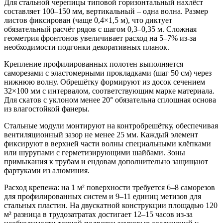
Для стальной черепицы типовой горизонтальный нахлёст
составляет 100–150 мм, вертикальный – одна волна. Размер
листов фиксирован (чаще 0,4×1,5 м), что диктует
обязательный расчёт рядов с шагом 0,3–0,35 м. Сложная
геометрия фронтонов увеличивает расход на 5–7% из-за
необходимости подгонки декоративных планок.
Крепление профилированных полотен выполняется
саморезами с эластомерными прокладками (шаг 50 см) через
нижнюю волну. Обрешётку формируют из досок сечением
32×100 мм с интервалом, соответствующим марке материала.
Для скатов с уклоном менее 20° обязательна сплошная основа
из влагостойкой фанеры.
Стальные модули монтируют на контробрешётку, обеспечивая
вентиляционный зазор не менее 25 мм. Каждый элемент
фиксируют в верхней части волны специальными клёпками
или шурупами с герметизирующими шайбами. Зоны
примыкания к трубам и ендовам дополнительно защищают
фартуками из алюминия.
Расход крепежа: на 1 м² поверхности требуется 6–8 саморезов
для профилированных систем и 9–11 единиц метизов для
стальных пластин. На двускатной конструкции площадью 120
м² разница в трудозатратах достигает 12–15 часов из-за