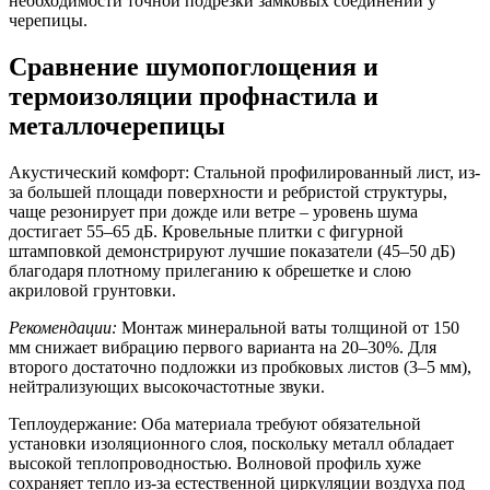
необходимости точной подрезки замковых соединений у
черепицы.
Сравнение шумопоглощения и
термоизоляции профнастила и
металлочерепицы
Акустический комфорт:
Стальной профилированный лист, из-
за большей площади поверхности и ребристой структуры,
чаще резонирует при дожде или ветре – уровень шума
достигает 55–65 дБ. Кровельные плитки с фигурной
штамповкой демонстрируют лучшие показатели (45–50 дБ)
благодаря плотному прилеганию к обрешетке и слою
акриловой грунтовки.
Рекомендации:
Монтаж минеральной ваты толщиной от 150
мм снижает вибрацию первого варианта на 20–30%. Для
второго достаточно подложки из пробковых листов (3–5 мм),
нейтрализующих высокочастотные звуки.
Теплоудержание:
Оба материала требуют обязательной
установки изоляционного слоя, поскольку металл обладает
высокой теплопроводностью. Волновой профиль хуже
сохраняет тепло из-за естественной циркуляции воздуха под