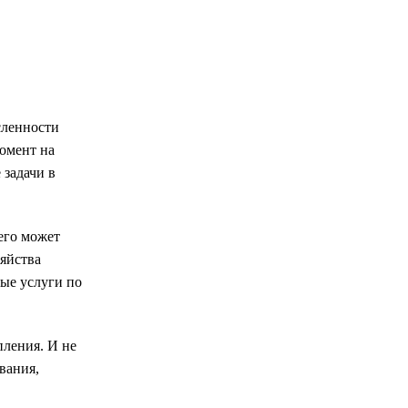
сленности
момент на
задачи в
его может
зяйства
ные услуги по
пления. И не
вания,