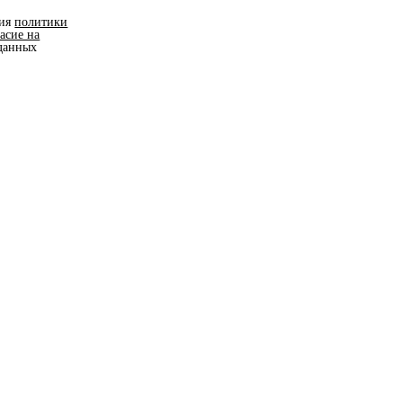
вия
политики
ласие на
данных
вас
имо
ловия
сти
и даю