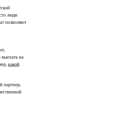
еской
сто люди
пыт позволяют
нт,
 выехать на
мер,
какой
й партнер,
чественной