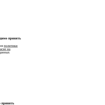
одимо принять
вия
политики
ласие на
данных
о принять