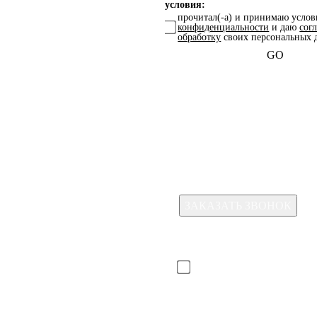
условия:
прочитал(-а) и принимаю усло
конфиденциальности
и даю
сог
обработку
своих персональных 
GO
Какая услуга 
интересует?
Для отправки формы необход
принять условия:
прочитал(-а) и принимаю ус
политики конфиденциально
согласие на обработку
своих
персональных данных