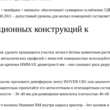
 + мембрана + минвата» обеспечивает суммарное ослабление 5
0.2011 – допустимый уровень для жилых помещений составляет 
ционных конструкций к
ия: удалите крошащиеся участки легкого бетона цементным раст
 металлических профилей с ячеистой поверхностью используйт
овые крепежи HMM-SX диаметром 6 мм – они снижают риск разр
ркасом: проложите демпферную ленту ISOVER GB1 или аналоги
варительно пропитайте его антисептиком и огнезащитным соста
хности – 30–40 мм для размещения минплиты плотностью 40–60 
о волокна Shumanet BM внутри каркаса враспор – без заломов и