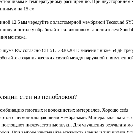
 устойчивым к температурному расширению. При двустороннем 
инимум на 15 см.
иной 12,5 мм чередуйте с эластомерной мембраной Tecsound SY
 полу и потолку обработайте силиконовым заполнителем Soudal 
ения монтажа.
о шума Rw согласно СП 51.13330.2011: значения ниже 54 дБ тре
Избегайте создания жестких связей между наружной и внутренне
ляции стен из пеноблоков?
комбинацию плотных и волокнистых материалов. Хорошо себя
окартон с шумопоглощающими мембранами. Минеральная вата эф
, поглощают низкочастотные звуки. Для улучшения результата м
обои. При выборе учитывайте этажность здания и тип шумов (уд