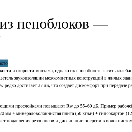
из пеноблоков —
ы
ости и скорости монтажа, однако их способность гасить колеба
азатель звукоизоляции межкомнатных конструкций в жилых здан
 редко достигает 37 дБ, что создает дискомфорт при передаче р
ующими прослойками повышают Rw до 55–60 дБ. Пример рабоче
20 мм + минераловолокнистая плита (50 кг/м³) + гипсокартон (12
ет подавления резонансов и диссипации энергии в волокнистом