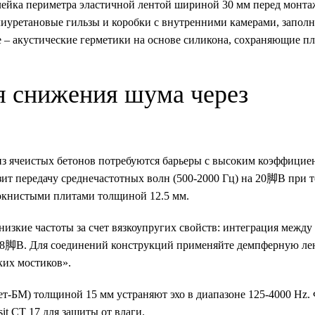
лейка периметра эластичной лентой шириной 30 мм перед монта
олиуретановые гильзы и коробки с внутренними камерами, запо
 – акустические герметики на основе силикона, сохраняющие п
я снижения шума через
из ячеистых бетонов потребуются барьеры с высоким коэффицие
зит передачу среднечастотных волн (500-2000 Гц) на 20脚B при 
окнистыми плитами толщиной 12.5 мм.
изкие частоты за счет вязкоупругих свойств: интеграция межд
28脚B. Для соединений конструкций применяйте демпферную лент
ких мостиков».
ет-БМ) толщиной 15 мм устраняют эхо в диапазоне 125-4000 Hz.
t CT 17 для защиты от влаги.