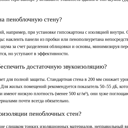
на пеноблочную стену?
, например, при установке гипсокартона с изоляцией внутри. 
ы: наклеить панели из пробки или пенополиуретана непосредст
т шума за счет разделения облицовки и основы, минимизируя пер
ся, но уступают в эффективности.
беспечить достаточную звукоизоляцию?
ает для полной защиты. Стандартная стена в 200 мм снижает ур
 Для жилых помещений рекомендуется показатель 50–55 дБ, кот
ки имеют низкую плотность (менее 500 кг/м³), они хуже поглощ
риалами почти всегда обязательно.
оизоляции пеноблочных стен?
ние слишком тонких изоляционных материалов, неправильный в