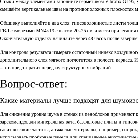
Стыки между элементами заполните герметиком Vibrofix GL95,
смещайте вертикальные швы на противоположных плоскостях м
Обшивку выполняйте в два слоя: гипсоволокнистые листы толщ
ГВЛ саморезами MN4×19 с шагом 20–25 см, а места прилегания к
Окончательную отделку начинайте через 48 часов после заверш
Для контроля результата измерьте остаточный индекс воздушног
дополнительного слоя мягкого поглотителя в полости каркаса. 
– это предотвратит передачу структурных вибраций.
Вопрос-ответ:
Какие материалы лучше подходят для шумоизо
Для снижения уровня шума в стенах из пеноблоков применяют 
зарекомендовали минеральная вата, базальтовые плиты и гипс
гасит высокие частоты, а тяжелые материалы, например, гипрок
использовать пробковые панели или специальные акустические 