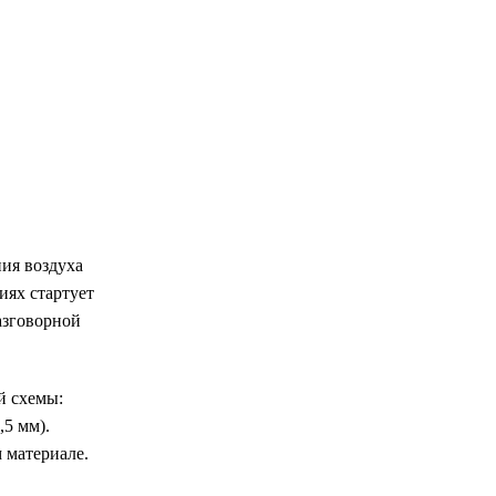
ния воздуха
иях стартует
азговорной
й схемы:
,5 мм).
 материале.