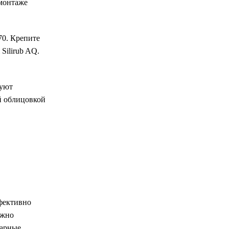
монтаже
70. Крепите
Silirub AQ.
буют
й облицовкой
фективно
ожно
арные,