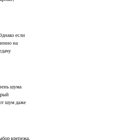
Однако если
венно на
едачу
овень шума
орый
ают шум даже
ыбор крепежа.