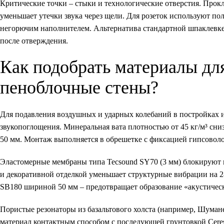
Критические точки – стыки и технологические отверстия. Прок
уменьшает утечки звука через щели. Для розеток используют п
негорючим наполнителем. Альтернатива стандартной шпаклевке
после отверждения.
Как подобрать материалы дл
пеноблочные стены?
Для подавления воздушных и ударных колебаний в постройках 
звукопоглощения. Минеральная вата плотностью от 45 кг/м³ сни
50 мм. Монтаж выполняется в обрешетке с фиксацией гипсовол
Эластомерные мембраны типа Tecsound SY70 (3 мм) блокируют н
и декоративной отделкой уменьшает структурные вибрации на 
SB180 шириной 50 мм – предотвращает образование «акустичес
Пористые резонаторы из базальтового холста (например, Шуман
материал контактным способом с последующей грунтовкой Ceresi