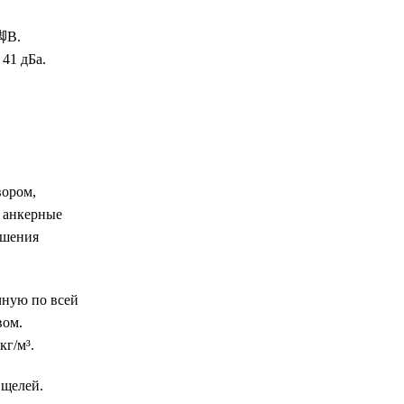
2脚B.
41 дБа.
вором,
е анкерные
ушения
чную по всей
вом.
кг/м³.
 щелей.