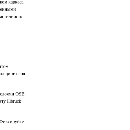
жом каркаса
лненными
ластичность
нтом
толщине слоя
у слоями OSB
у Illbruck
 Фиксируйте