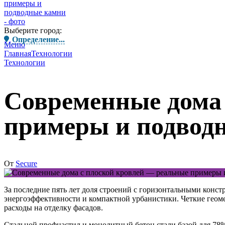
Выберите город:
Определение...
Меню
Главная
Технологии
Технологии
Современные дома 
примеры и подвод
От
Secure
За последние пять лет доля строений с горизонтальными констр
энергоэффективности и компактной урбанистики. Четкие геом
расходы на отделку фасадов.
Стальной профнастил и монолитный бетон
стали базой для 78