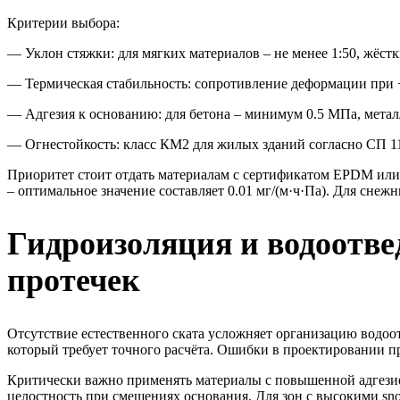
Критерии выбора:
— Уклон стяжки: для мягких материалов – не менее 1:50, жёстки
— Термическая стабильность: сопротивление деформации при +
— Адгезия к основанию: для бетона – минимум 0.5 МПа, метал
— Огнестойкость: класс КМ2 для жилых зданий согласно СП 11
Приоритет стоит отдать материалам с сертификатом EPDM или
– оптимальное значение составляет 0.01 мг/(м·ч·Па). Для сн
Гидроизоляция и водоотве
протечек
Отсутствие естественного ската усложняет организацию водоо
который требует точного расчёта. Ошибки в проектировании 
Критически важно применять материалы с повышенной адгезие
целостность при смещениях основания. Для зон с высокими s