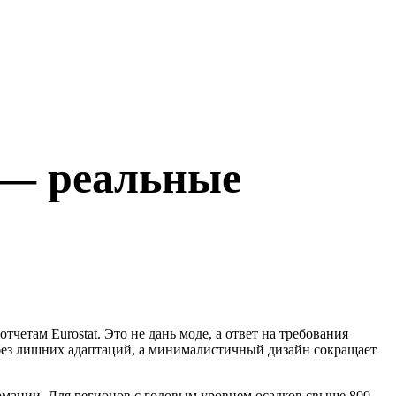
 — реальные
четам Eurostat. Это не дань моде, а ответ на требования
без лишних адаптаций, а минималистичный дизайн сокращает
ермании. Для регионов с годовым уровнем осадков свыше 800