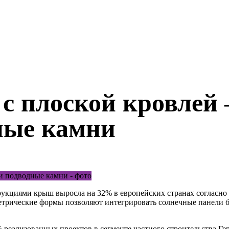
с плоской кровлей
ные камни
укциями крыш выросла на 32% в европейских странах согласно от
етрические формы позволяют интегрировать солнечные панели 
% реализованных проектов в сегменте частного строительства Г