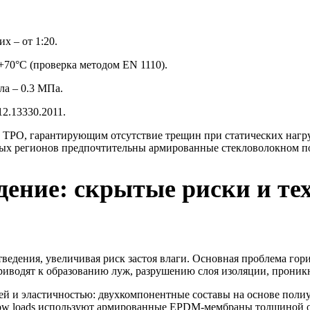
х – от 1:20.
70°C (проверка методом EN 1110).
ла – 0.3 МПа.
2.13330.2011.
 TPO, гарантирующим отсутствие трещин при статических нагр
ежных регионов предпочтительны армированные стекловолокном п
дение: скрытые риски и те
тведения, увеличивая риск застоя влаги. Основная проблема го
приводят к образованию луж, разрушению слоя изоляции, прони
й и эластичностью: двухкомпонентные составы на основе поли
now loads используют армированные EPDM-мембраны толщиной о