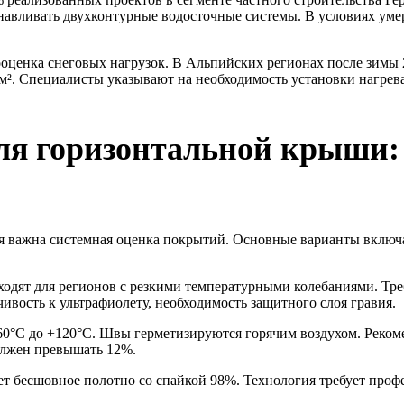
анавливать двухконтурные водосточные системы. В условиях у
оценка снеговых нагрузок. В Альпийских регионах после зимы 
г/м². Специалисты указывают на необходимость установки нагре
ля горизонтальной крыши:
я важна системная оценка покрытий. Основные варианты вклю
одходят для регионов с резкими температурными колебаниями. Тр
чивость к ультрафиолету, необходимость защитного слоя гравия.
60°C до +120°C. Швы герметизируются горячим воздухом. Реком
олжен превышать 12%.
ует бесшовное полотно со спайкой 98%. Технология требует про