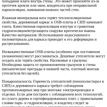
попадание влаги внутрь стены. Это может произойти из-за
протечек кровли или окон, конденсата при неправильной
пароизоляции, намокания нижних частей стен.
Влажная минеральная вата теряет теплоизоляционные
свойства, деревянный каркас и OSB-плиты в СИП начинают
гнить. Качественная пароизоляция изнутри и грамотная
гидроизоляция/ветрозащита снаружи критически важны.
Качество материалов: Использование недосушенного
пиломатериала для каркаса приводит к его деформации и
растрескиванию.
Низкокачественные OSB-плиты (особенно при постоянном
увлажнении) могут расслаиваться. Дешевые утеплители могут
оседать или терять свойства. Насекомые и грызуны:
Необходима защита от проникновения грызунов в стены
(механические преграды в нижней части, плотный монтаж
утеплителя без щелей).
Пожароопасность: Горючесть утеплителей (пенополистирол в
СИП) и деревянного каркаса требует соблюдения
противопожарных мер при монтаже электропроводки и
отделки. Если дом построен с соблюдением всех технологий,
из сухого дерева и сертифицированных плит, с правильными
слоями паро- и гидроизоляции, и владелец следит за