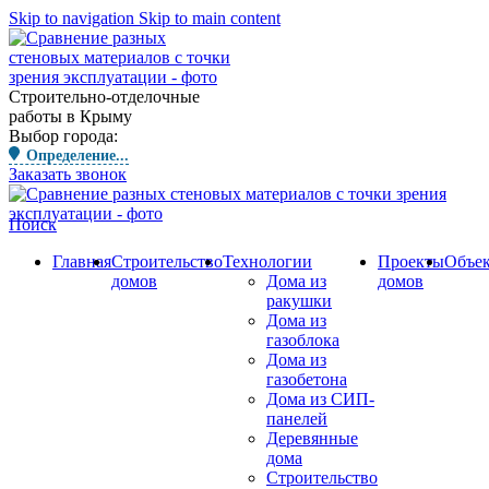
Skip to navigation
Skip to main content
Строительно-отделочные
работы в Крыму
Выбор города:
Определение...
Заказать звонок
Поиск
Главная
Строительство
Технологии
Проекты
Объе
домов
Дома из
домов
ракушки
Дома из
газоблока
Дома из
газобетона
Дома из СИП-
панелей
Деревянные
дома
Строительство