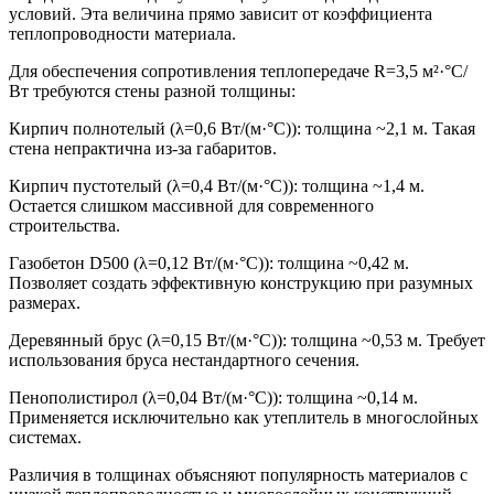
условий. Эта величина прямо зависит от коэффициента
теплопроводности материала.
Для обеспечения сопротивления теплопередаче R=3,5 м²·°C/
Вт требуются стены разной толщины:
Кирпич полнотелый
(λ=0,6 Вт/(м·°C)): толщина ~2,1 м. Такая
стена непрактична из-за габаритов.
Кирпич пустотелый
(λ=0,4 Вт/(м·°C)): толщина ~1,4 м.
Остается слишком массивной для современного
строительства.
Газобетон D500
(λ=0,12 Вт/(м·°C)): толщина ~0,42 м.
Позволяет создать эффективную конструкцию при разумных
размерах.
Деревянный брус
(λ=0,15 Вт/(м·°C)): толщина ~0,53 м. Требует
использования бруса нестандартного сечения.
Пенополистирол
(λ=0,04 Вт/(м·°C)): толщина ~0,14 м.
Применяется исключительно как утеплитель в многослойных
системах.
Различия в толщинах объясняют популярность материалов с