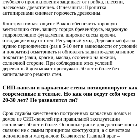
глубокого проникновения защищает от грибка, плесени,
насекомых-древоточцев. Огнезащита: Пропитка
антипиренами снижает горючесть древесины.
Конструктивная защита: Важно обеспечить хорошую
вентиляцию стен, защиту торцов бревен/бруса, надежную
гидроизоляцию фундамента, широкие свесы кровли,
отводящие воду от стен. Регулярный уход: Деревянный фасад
нужно периодически (раз в 5-10 лет в зависимости от условий
и покрытия) осматривать и обновлять защитно-декоративное
покрытие (лаки, краски, масла), особенно на южной,
солнечной стороне. При соблюдении этих условий
деревянный дом может прослужить 50 лет и более без
капитального ремонта стен.
СИП-панели и каркасные стены позиционируют как
современные и теплые. Но как они ведут себя через
20-30 лет? Не развалятся ли?
Срок службы качественно построенных каркасных домов и
домов из СИП-панелей при правильной эксплуатации
составляет 50 лет и более. Основные риски для долговечности
связаны не с самим принципом конструкции, а с качеством
исполнения и материалов: Влажность: Главный враг –