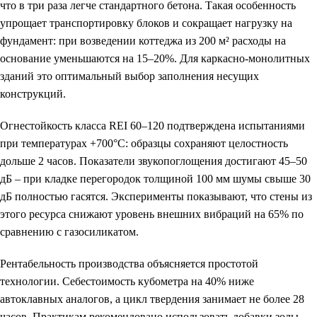
что в три раза легче стандартного бетона. Такая особенность
упрощает транспортировку блоков и сокращает нагрузку на
фундамент: при возведении коттеджа из 200 м² расходы на
основание уменьшаются на 15–20%. Для каркасно-монолитных
зданий это оптимальный выбор заполнения несущих
конструкций.
Огнестойкость класса REI 60–120 подтверждена испытаниями
при температурах +700°C: образцы сохраняют целостность
дольше 2 часов. Показатели звукопоглощения достигают 45–50
дБ – при кладке перегородок толщиной 100 мм шумы свыше 30
дБ полностью гасятся. Эксперименты показывают, что стены из
этого ресурса снижают уровень внешних вибраций на 65% по
сравнению с газосиликатом.
Рентабельность производства объясняется простотой
технологии.
Себестоимость кубометра на 40% ниже
автоклавных аналогов
, а цикл твердения занимает не более 28
часов. Практикам рекомендовано использовать добавки золы-