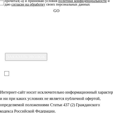
прочитал(-а) и принимаю условия
политики конфиденциальности
и
даю
согласие на обработку
своих персональных данных
GO
Какая услуга вас интересует?
Для отправки формы необходимо принять условия:
прочитал(-а) и принимаю условия
политики
конфиденциальности
и даю
согласие на обработку
своих
персональных данных
Интернет-сайт носит исключительно информационный характер
и ни при каких условиях не является публичной офертой,
определяемой положениями Статьи 437 (2) Гражданского
кодекса Российской Федерации.