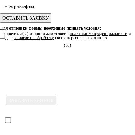
Для отправки формы необходимо принять условия:
прочитал(-а) и принимаю условия
политики конфиденциальности
и
даю
согласие на обработку
своих персональных данных
GO
Какая услуга вас интересует?
Для отправки формы необходимо принять условия:
прочитал(-а) и принимаю условия
политики
конфиденциальности
и даю
согласие на обработку
своих
персональных данных