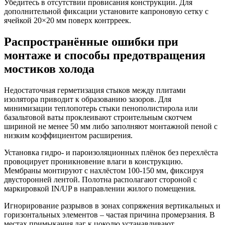
Убедитесь в отсутствии провисания конструкции. Для
дополнительной фиксации установите капроновую сетку с
ячейкой 20×20 мм поверх контрреек.
Распространённые ошибки при
монтаже и способы предотвращения
мостиков холода
Недостаточная герметизация стыков между плитами
изолятора приводит к образованию зазоров. Для
минимизации теплопотерь стыки пенополистирола или
базальтовой ваты проклеивают строительным скотчем
шириной не менее 50 мм либо заполняют монтажной пеной с
низким коэффициентом расширения.
Установка гидро- и пароизоляционных плёнок без перехлёста
провоцирует проникновение влаги в конструкцию.
Мембраны монтируют с нахлёстом 100-150 мм, фиксируя
двусторонней лентой. Полотна располагают стороной с
маркировкой IN/UP в направлении жилого помещения.
Игнорирование разрывов в зонах сопряжения вертикальных и
горизонтальных элементов – частая причина промерзания. В
местах примыкания лаг к цоколю устанавливают