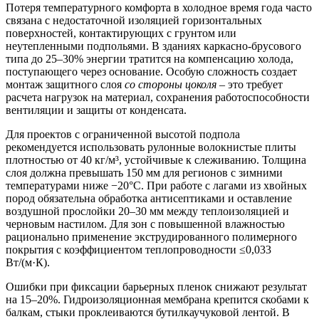
Потеря температурного комфорта в холодное время года часто
связана с недостаточной изоляцией горизонтальных
поверхностей, контактирующих с грунтом или
неутепленными подпольями. В зданиях каркасно-брусового
типа до 25–30% энергии тратится на компенсацию холода,
поступающего через основание. Особую сложность создает
монтаж защитного слоя
со стороны цоколя
– это требует
расчета нагрузок на материал, сохранения работоспособности
вентиляции и защиты от конденсата.
Для проектов с ограниченной высотой подпола
рекомендуется использовать рулонные волокнистые плиты
плотностью от 40 кг/м³, устойчивые к слеживанию. Толщина
слоя должна превышать 150 мм для регионов с зимними
температурами ниже −20°C. При работе с лагами из хвойных
пород обязательна обработка антисептиками и оставление
воздушной прослойки 20–30 мм между теплоизоляцией и
черновым настилом. Для зон с повышенной влажностью
рационально применение экструдированного полимерного
покрытия с коэффициентом теплопроводности ≤0,033
Вт/(м·К).
Ошибки при фиксации барьерных пленок снижают результат
на 15–20%. Гидроизоляционная мембрана крепится скобами к
балкам, стыки проклеиваются бутилкаучуковой лентой. В