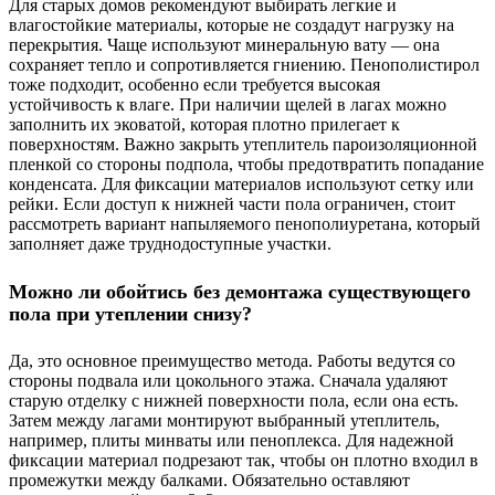
Для старых домов рекомендуют выбирать легкие и
влагостойкие материалы, которые не создадут нагрузку на
перекрытия. Чаще используют минеральную вату — она
сохраняет тепло и сопротивляется гниению. Пенополистирол
тоже подходит, особенно если требуется высокая
устойчивость к влаге. При наличии щелей в лагах можно
заполнить их эковатой, которая плотно прилегает к
поверхностям. Важно закрыть утеплитель пароизоляционной
пленкой со стороны подпола, чтобы предотвратить попадание
конденсата. Для фиксации материалов используют сетку или
рейки. Если доступ к нижней части пола ограничен, стоит
рассмотреть вариант напыляемого пенополиуретана, который
заполняет даже труднодоступные участки.
Можно ли обойтись без демонтажа существующего
пола при утеплении снизу?
Да, это основное преимущество метода. Работы ведутся со
стороны подвала или цокольного этажа. Сначала удаляют
старую отделку с нижней поверхности пола, если она есть.
Затем между лагами монтируют выбранный утеплитель,
например, плиты минваты или пеноплекса. Для надежной
фиксации материал подрезают так, чтобы он плотно входил в
промежутки между балками. Обязательно оставляют