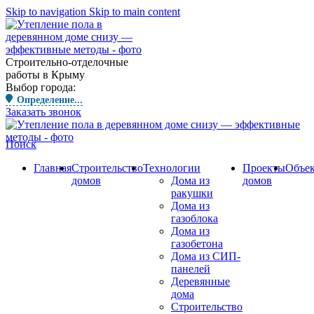
Skip to navigation
Skip to main content
Строительно-отделочные
работы в Крыму
Выбор города:
Определение...
Заказать звонок
Поиск
Главная
Строительство
Технологии
Проекты
Объе
домов
Дома из
домов
ракушки
Дома из
газоблока
Дома из
газобетона
Дома из СИП-
панелей
Деревянные
дома
Строительство