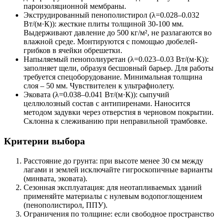
пароизоляционной мембраны.
Экструдированный пенополистирол
(λ=0.028–0.032
Вт/(м·К)): жесткие плиты толщиной 30-100 мм.
Выдерживают давление до 500 кг/м², не разлагаются во
влажной среде. Монтируются с помощью дюбелей-
грибков в ячейки обрешетки.
Напыляемый пенополиуретан
(λ=0.023–0.03 Вт/(м·К)):
заполняет щели, образуя бесшовный барьер. Для работы
требуется спецоборудование. Минимальная толщина
слоя – 50 мм. Чувствителен к ультрафиолету.
Эковата
(λ=0.038–0.041 Вт/(м·К)): сыпучий
целлюлозный состав с антипиренами. Наносится
методом задувки через отверстия в черновом покрытии.
Склонна к слеживанию при неправильной трамбовке.
Критерии выбора
Расстояние до грунта
: при высоте менее 30 см между
лагами и землей исключайте гигроскопичные варианты
(минвата, эковата).
Сезонная эксплуатация
: для неотапливаемых зданий
применяйте материалы с нулевым водопоглощением
(пенополистирол, ППУ).
Ограничения по толщине
: если свободное пространство