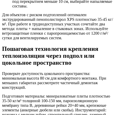
под перекрытием меньше 10 см, выбирайте напыляемые
составы.
Для объектов с риском подтоплений оптимален
экструдированный пенополистирол XPS плотностью 35-45 кг/
м³. При работе в труднодоступных участках сочетайте два
метода: плиты + напыление в стыковых зонах. Используйте
ветрозащитные пленки с паропроницаемостью от 1200 г/м²/
сутки для вентилируемых систем.
Пошаговая технология крепления
теплоизоляции через подпол или
цокольное пространство
Проверьте доступность цокольного пространства:
минимальная высота 80 см для комфортного монтажа. При
меньших габаритах рассмотрите частичный демонтаж
конструкций.
Подготовьте материалы: минераловатные плиты плотностью
35-50 кг/м³ толщиной 100-150 мм, пароизоляционную
мембрану типа B, деревянные рейки 20×40 мм, крепежные
элементы (анкерные дюбели или скобы). Инструментарий:
ножовка с мелким зубом, строительный степлер, лазерный