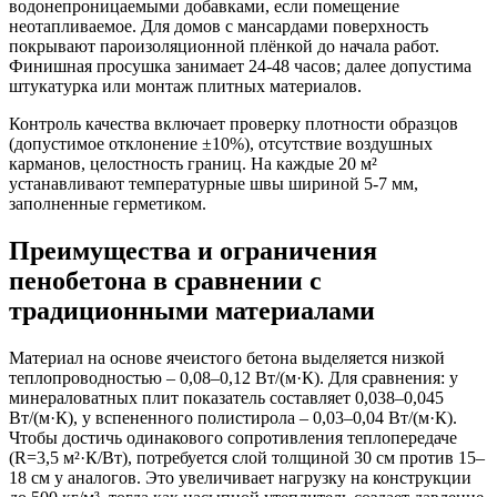
водонепроницаемыми добавками, если помещение
неотапливаемое. Для домов с мансардами поверхность
покрывают пароизоляционной плёнкой до начала работ.
Финишная просушка занимает 24-48 часов; далее допустима
штукатурка или монтаж плитных материалов.
Контроль качества включает проверку плотности образцов
(допустимое отклонение ±10%), отсутствие воздушных
карманов, целостность границ. На каждые 20 м²
устанавливают температурные швы шириной 5-7 мм,
заполненные герметиком.
Преимущества и ограничения
пенобетона в сравнении с
традиционными материалами
Материал на основе ячеистого бетона выделяется низкой
теплопроводностью – 0,08–0,12 Вт/(м·К). Для сравнения: у
минераловатных плит показатель составляет 0,038–0,045
Вт/(м·К), у вспененного полистирола – 0,03–0,04 Вт/(м·К).
Чтобы достичь одинакового сопротивления теплопередаче
(R=3,5 м²·К/Вт), потребуется слой толщиной 30 см против 15–
18 см у аналогов. Это увеличивает нагрузку на конструкции