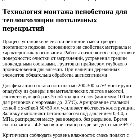
Технология монтажа пенобетона для
теплоизоляции потолочных
перекрытий
Процесс установки ячеистой бетонной смеси требует
поэтапного подхода, основанного на свойствах материала и
характеристиках основания. Работы начинаются с подготовки
поверхности: очистки от загрязнений, устранения трещин
эпоксидными составами, грунтовки праймером глубокого
проникновения для адгезии. При наличии деревянных
элементов обязательна обработка антисептиками.
Для фиксации состава плотностью 200-300 кг/м³ монтируют
опалубку из фанеры или металлических листов высотой,
соответствующей расчётной толщине слоя (минимум 100 мм
для регионов с морозами до -25°C). Армирование стальной
сеткой с ячейкой 50×50 мм усиливает жёсткость конструкции.
Заливку выполняют бетононасосом под давлением 0,3-0,5
МПа, распределяя массу равномерно, без разрывов. Время
схватывания – 4-6 часов при температуре воздуха выше +5°C.
Критически соблюдать уровень влажности: смесь подают с