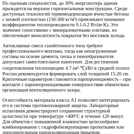
По оценкам специалистов, до 30% энергопотерь здания
приходится на верхние горизонтальные конструкции. Среди
доступных технологий термомодернизации ячеистые бетоны
с низкой плотностью (150-300 кг/м³) привлекают внимание
коэффициентом теплопроводности 0.1-0.2 Вт/(м·К). Это
значение сопоставимо с минераловатными плитами, но
обеспечивает монолитность покрытия без мостиков холода.
Автоклавные смеси газобетонного типа требуют
профессионального монтажа, тогда как ненагруженные
составы на основе цемента, песка и пенообразователя
допускают самостоятельное нанесение. Для достижения
сопротивления теплопередаче 4.7 (м²·℃)/Вт в средней полосе
России рекомендуется формировать слой толщиной 15-20 см.
Критичным параметром становится паропроницаемость – при
контакте с паронепроницаемыми поверхностями обязательна
организация вентиляционного зазора.
Огнестойкость материала класса А1 позволяет интегрировать
его в системы противопожарной защиты. Лабораторные
испытания демонстрируют сохранение структурной
целостности при температуре +400°С в течение 120 минут.
Для объектов с повышенной влажностью целесообразно
комбинирование с гидрофобизирующими пропитками или
дополнительным пароизоляционным барьером.