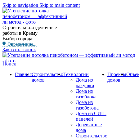
Skip to navigation
Skip to main content
Строительно-отделочные
работы в Крыму
Выбор города:
Определение...
Заказать звонок
Поиск
Главная
Строительство
Технологии
Проекты
Объе
домов
Дома из
домов
ракушки
Дома из
газоблока
Дома из
газобетона
Дома из СИП-
панелей
Деревянные
дома
Строительство