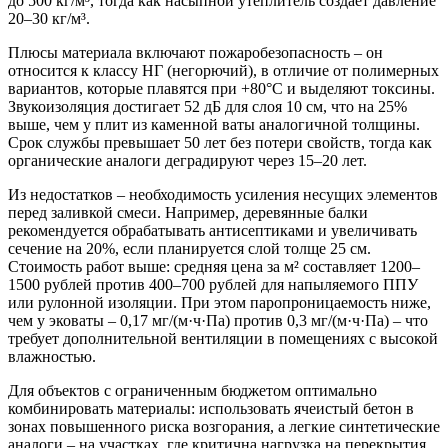
до 500 кг/м³, тогда как насыпной утеплитель создает давление
20–30 кг/м³.
Плюсы материала включают пожаробезопасность – он
относится к классу НГ (негорючий), в отличие от полимерных
вариантов, которые плавятся при +80°C и выделяют токсины.
Звукоизоляция достигает 52 дБ для слоя 10 см, что на 25%
выше, чем у плит из каменной ваты аналогичной толщины.
Срок службы превышает 50 лет без потери свойств, тогда как
органические аналоги деградируют через 15–20 лет.
Из недостатков – необходимость усиления несущих элементов
перед заливкой смеси. Например, деревянные балки
рекомендуется обрабатывать антисептиками и увеличивать
сечение на 20%, если планируется слой толще 25 см.
Стоимость работ выше: средняя цена за м² составляет 1200–
1500 рублей против 400–700 рублей для напыляемого ППУ
или рулонной изоляции. При этом паропроницаемость ниже,
чем у эковаты – 0,17 мг/(м·ч·Па) против 0,3 мг/(м·ч·Па) – что
требует дополнительной вентиляции в помещениях с высокой
влажностью.
Для объектов с ограниченным бюджетом оптимально
комбинировать материалы: использовать ячеистый бетон в
зонах повышенного риска возгорания, а легкие синтетические
аналоги – на участках, где критична нагрузка на перекрытия.