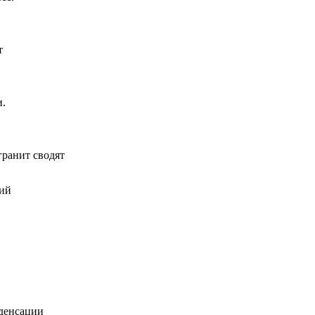
т
и.
ранит сводят
ций
денсации