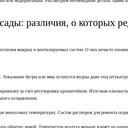
ии или модернизации. Рассмотрим неочевидные детали, прямо 
ады: различия, о которых ре
 отличия мокрых и вентилируемых систем. О них нечасто упом
 Локальные бугры или ямы останутся видны даже под штукатур
кривизну за счет регулировки кронштейнов. Итоговая плоскост
ьного исправления.
и минусовых температурах. Состав растворов для ремонта огра
ть обратно зимой. Температура воздуха меньше влияет на проце