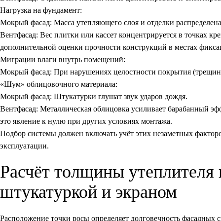
Нагрузка на фундамент:
Мокрый фасад:
Масса утепляющего слоя и отделки распределена
Вентфасад:
Вес плитки или кассет концентрируется в точках кре
дополнительной оценки прочности конструкций в местах фикса
Миграции влаги внутрь помещений:
Мокрый фасад:
При нарушениях целостности покрытия (трещины,
«Шум» облицовочного материала:
Мокрый фасад:
Штукатурки глушат звук ударов дождя.
Вентфасад:
Металлическая облицовка усиливает барабанный эфф
это явление к нулю при других условиях монтажа.
Подбор системы должен включать учёт этих незаметных фактор
эксплуатации.
Расчёт толщины утеплителя 
штукатуркой и экраном
Расположение точки росы определяет долговечность фасадных с