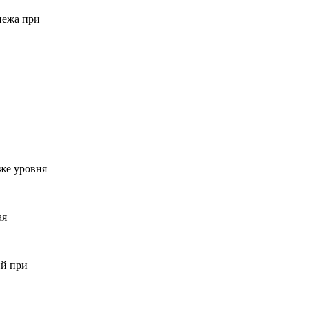
пежа при
же уровня
ая
ий при