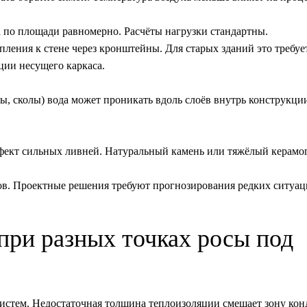
 по площади равномерно. Расчёты нагрузки стандартны.
пления к стене через кронштейны. Для старых зданий это требуе
ции несущего каркаса.
 сколы) вода может проникать вдоль слоёв внутрь конструкци
ект сильных ливней. Натуральный камень или тяжёлый керамог
ов. Проектные решения требуют прогнозирования редких ситуа
при разных точках росы под
истем.
Недостаточная толщина теплоизоляции смещает зону кон