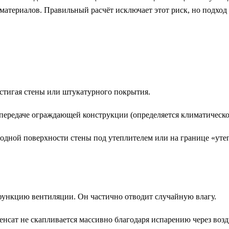
материалов. Правильный расчёт исключает этот риск, но подход
остигая стены или штукатурного покрытия.
ередаче ограждающей конструкции (определяется климатическо
лодной поверхности стены под утеплителем или на границе «уте
ункцию вентиляции. Он частично отводит случайную влагу.
денсат не скапливается массивно благодаря испарению через во