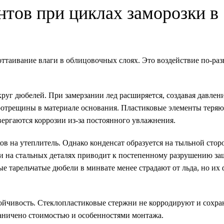
тов при циклах заморозки в
ттаивание влаги в облицовочных слоях. Это воздействие по-раз
руг дюбелей. При замерзании лед расширяется, создавая давлени
отрещины в материале основания. Пластиковые элементы теряю
вергаются коррозии из-за постоянного увлажнения.
 на утеплитель. Однако конденсат образуется на тыльной стор
ги на стальных деталях приводит к постепенному разрушению з
е тарельчатые дюбели в минвате менее страдают от льда, но их
ойчивость. Стеклопластиковые стержни не корродируют и сохр
раничено стоимостью и особенностями монтажа.