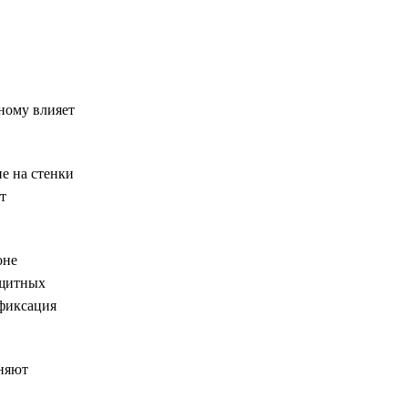
ному влияет
е на стенки
т
оне
ащитных
 фиксация
аняют