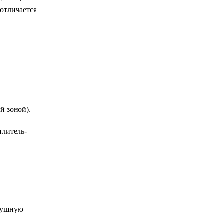
 отличается
й зоной).
плитель-
здушную