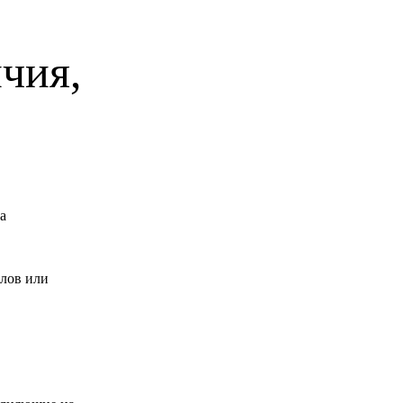
чия,
а
алов или