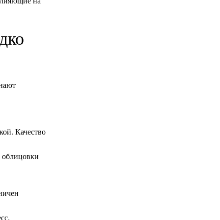
влияющие на
дко
инают
кой. Качество
ь облицовки
ничен
сс.