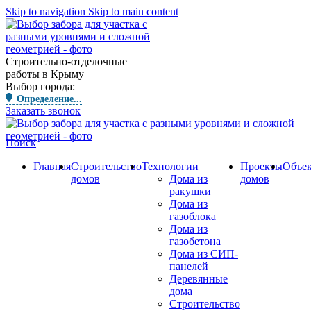
Skip to navigation
Skip to main content
Строительно-отделочные
работы в Крыму
Выбор города:
Определение...
Заказать звонок
Поиск
Главная
Строительство
Технологии
Проекты
Объе
домов
Дома из
домов
ракушки
Дома из
газоблока
Дома из
газобетона
Дома из СИП-
панелей
Деревянные
дома
Строительство