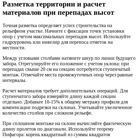
Разметка территории и расчет
материалов при перепадах высот
Точная разметка определяет успех строительства на
рельефном участке. Начните с фиксации точек установки
опор с учетом максимальных перепадов высот. Используйте
гидроуровень или нивелир для переноса отметок на
местности.
Между угловыми столбами натяните шнур по линии будущего
забора. Отрегулируйте его положение с учетом уклона: при
перепадах свыше 20 см на секцию потребуется ступенчатый
монтаж. Отмечайте места промежуточных опор через равные
интервалы.
Расчет материалов требует дополнительных операций. Для
ступенчатого забора измеряйте длину каждой секции
отдельно. Добавьте 10-15% к общему метражу профиля для
компенсации подрезки на склонах. Учитывайте увеличенное
количество столбов при сложном рельефе.
При сплошном монтаже на склоне вычисляйте фактическую
длину пролетов по диагонали. Используйте теорему
Пифагора: корень квадратный из суммы квадратов