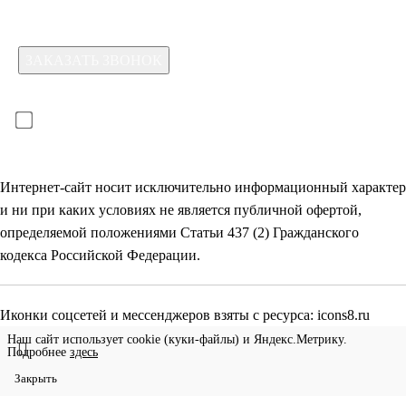
Для отправки формы необходимо принять условия:
прочитал(-а) и принимаю условия
политики
конфиденциальности
и даю
согласие на обработку
своих
персональных данных
Интернет-сайт носит исключительно информационный характер
и ни при каких условиях не является публичной офертой,
определяемой положениями Статьи 437 (2) Гражданского
кодекса Российской Федерации.
Иконки соцсетей и мессенджеров взяты с ресурса:
icons8.ru
Наш сайт использует cookie (куки-файлы) и Яндекс.Метрику.
Подробнее
здесь
Закрыть