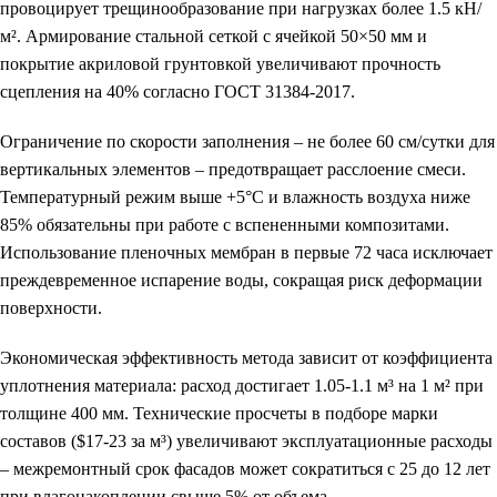
провоцирует трещинообразование при нагрузках более 1.5 кН/
м². Армирование стальной сеткой с ячейкой 50×50 мм и
покрытие акриловой грунтовкой увеличивают прочность
сцепления на 40% согласно ГОСТ 31384-2017.
Ограничение по скорости заполнения – не более 60 см/сутки для
вертикальных элементов – предотвращает расслоение смеси.
Температурный режим выше +5°С и влажность воздуха ниже
85% обязательны при работе с вспененными композитами.
Использование пленочных мембран в первые 72 часа исключает
преждевременное испарение воды, сокращая риск деформации
поверхности.
Экономическая эффективность метода зависит от коэффициента
уплотнения материала: расход достигает 1.05-1.1 м³ на 1 м² при
толщине 400 мм. Технические просчеты в подборе марки
составов ($17-23 за м³) увеличивают эксплуатационные расходы
– межремонтный срок фасадов может сократиться с 25 до 12 лет
при влагонакоплении свыше 5% от объема.