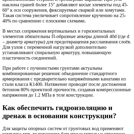
наклона граней более 15° добавляют косые элементы под 45-
60° к оси сооружения, фиксируемые сваркой или хомутами.
Такая система увеличивает сопротивление кручению на 25-
40% по сравнению с плоскими схемами.
В местах сопряжения вертикальных и горизонтальных
элементов обязательны П-образные анкеры длиной 40d (где d
– диаметр арматуры) для предотвращения расслаивания слоёв.
Для узлов с переменной нагрузкой дополнительно
устанавливают спиральную арматуру, повышающую
пластичность соединений.
При работе с пучинистыми грунтами актуальны
комбинированные решения: объединение стандартного
армирования с предварительно напряжёнными канатами из
стали класса К1400. Натяжение проводят после достижения
бетоном 80% проектной прочности, создавая компрессионные
напряжения до 1.2 МПа в теле конструкции.
Как обеспечить гидроизоляцию и
дренаж в основании конструкции?
Для защиты опорных систем от грунтовых вод применяют
комплекс мер, включающих барьерные методы и отведение