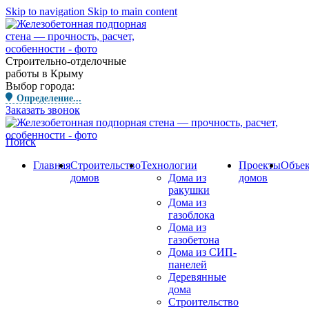
Skip to navigation
Skip to main content
Строительно-отделочные
работы в Крыму
Выбор города:
Определение...
Заказать звонок
Поиск
Главная
Строительство
Технологии
Проекты
Объе
домов
Дома из
домов
ракушки
Дома из
газоблока
Дома из
газобетона
Дома из СИП-
панелей
Деревянные
дома
Строительство