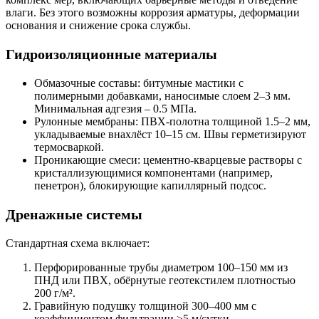
влаги. Без этого возможны коррозия арматуры, деформации
основания и снижение срока службы.
Гидроизоляционные материалы
Обмазочные составы
: битумные мастики с
полимерными добавками, наносимые слоем 2–3 мм.
Минимальная адгезия – 0.5 МПа.
Рулонные мембраны
: ПВХ-полотна толщиной 1.5–2 мм,
укладываемые внахлёст 10–15 см. Швы герметизируют
термосваркой.
Проникающие смеси
: цементно-кварцевые растворы с
кристаллизующимися компонентами (например,
пенетрон), блокирующие капиллярный подсос.
Дренажные системы
Стандартная схема включает:
Перфорированные трубы диаметром 100–150 мм из
ПНД или ПВХ, обёрнутые геотекстилем плотностью
200 г/м².
Гравийную подушку толщиной 300–400 мм с
коэффициентом фильтрации ≥5 м/сутки.