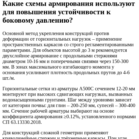
Какие схемы армирования используют
для повышения устойчивости к
боковому давлению?
Основной метод укрепления конструкций против
деформации от горизонтальных нагрузок – применение
пространственных каркасов со строго регламентированными
параметрами. Для объектов высотой до 3 м рекомендуется
двухслойное армирование с продольными стержнями
диаметром 10-16 мм и поперечными связями через 150-300
мм. В зонах максимального изгибающего момента у
основания усиливают плотность продольных прутов до 4-6
шт./м.
Горизонтальные сетки
из арматуры А500С сечением 12-20 мм
монтируют при высоких сдвигающих нагрузках, вызванных
водонасыщенными грунтами. Шаг между уровнями зависит
от категории почвы: для глин – 200-250 мм, супесей – 300-400
мм. Сечение рабочей арматуры выбирают на основе
коэффициента армирования ≥0.12%, установленного нормами
СП 63.13330.2018.
Для конструкций сложной геометрии применяют
криволинейные стержни и трёхмерные каркасы. При угле