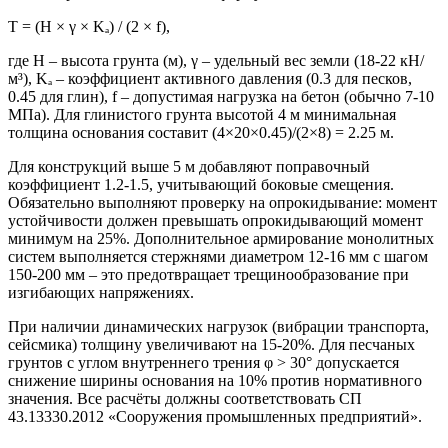
T = (H × γ × Kₐ) / (2 × f)
,
где H – высота грунта (м), γ – удельный вес земли (18-22 кН/
м³), Kₐ – коэффициент активного давления (0.3 для песков,
0.45 для глин), f – допустимая нагрузка на бетон (обычно 7-10
МПа). Для глинистого грунта высотой 4 м минимальная
толщина основания составит (4×20×0.45)/(2×8) = 2.25 м.
Для конструкций выше 5 м добавляют поправочный
коэффициент 1.2-1.5, учитывающий боковые смещения.
Обязательно выполняют проверку на опрокидывание: момент
устойчивости должен превышать опрокидывающий момент
минимум на 25%. Дополнительное армирование монолитных
систем выполняется стержнями диаметром 12-16 мм с шагом
150-200 мм – это предотвращает трещинообразование при
изгибающих напряжениях.
При наличии динамических нагрузок (вибрации транспорта,
сейсмика) толщину увеличивают на 15-20%. Для песчаных
грунтов с углом внутреннего трения φ > 30° допускается
снижение ширины основания на 10% против нормативного
значения. Все расчёты должны соответствовать СП
43.13330.2012 «Сооружения промышленных предприятий».