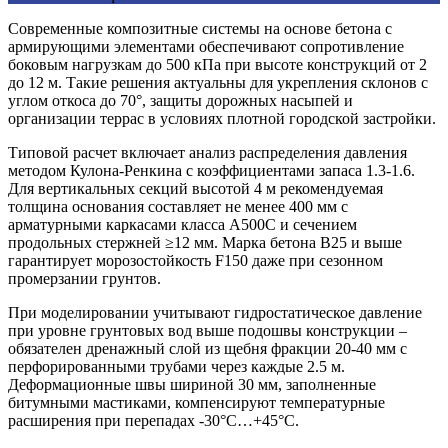
Современные композитные системы на основе бетона с
армирующими элементами обеспечивают сопротивление
боковым нагрузкам до 500 кПа при высоте конструкций от 2
до 12 м. Такие решения актуальны для укрепления склонов с
углом откоса до 70°, защиты дорожных насыпей и
организации террас в условиях плотной городской застройки.
Типовой расчет включает анализ распределения давления
методом Кулона-Ренкина с коэффициентами запаса 1.3-1.6.
Для вертикальных секций высотой 4 м рекомендуемая
толщина основания составляет не менее 400 мм с
арматурными каркасами класса А500С и сечением
продольных стержней ≥12 мм. Марка бетона В25 и выше
гарантирует морозостойкость F150 даже при сезонном
промерзании грунтов.
При моделировании учитывают гидростатическое давление
при уровне грунтовых вод выше подошвы конструкции –
обязателен дренажный слой из щебня фракции 20-40 мм с
перфорированными трубами через каждые 2.5 м.
Деформационные швы шириной 30 мм, заполненные
битумными мастиками, компенсируют температурные
расширения при перепадах -30°C…+45°C.