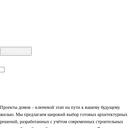
с планировками и ценами 2026
Куда вам отправить каталог?
Для отправки формы вам необходимо принять условия:
прочитал(-а) и принимаю условия
политики конфиденциальности
и
даю
согласие на обработку
своих персональных данных
Проекты домов
– ключевой этап на пути к вашему будущему
жилью. Мы предлагаем широкий выбор готовых архитектурных
решений, разработанных с учётом современных строительных