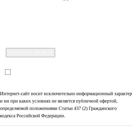
Какая услуга вас интересует?
Для отправки формы необходимо принять условия:
прочитал(-а) и принимаю условия
политики
конфиденциальности
и даю
согласие на обработку
своих
персональных данных
Интернет-сайт носит исключительно информационный характер
и ни при каких условиях не является публичной офертой,
определяемой положениями Статьи 437 (2) Гражданского
кодекса Российской Федерации.