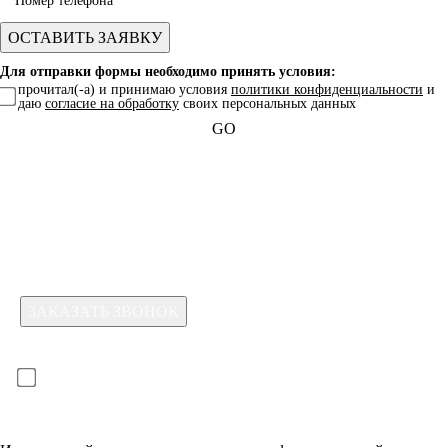
Для отправки формы необходимо принять условия:
прочитал(-а) и принимаю условия
политики конфиденциальности
и
даю
согласие на обработку
своих персональных данных
GO
Какая услуга вас интересует?
Для отправки формы необходимо принять условия:
прочитал(-а) и принимаю условия
политики
конфиденциальности
и даю
согласие на обработку
своих
персональных данных