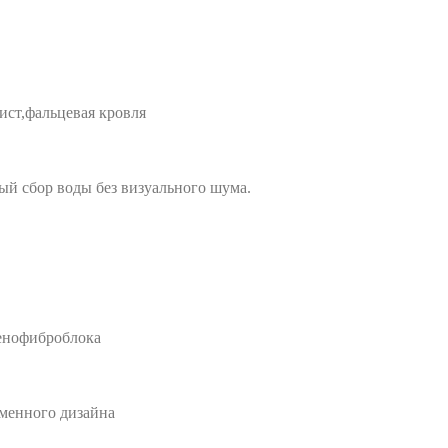
ист,фальцевая кровля
ый сбор воды без визуального шума.
пенофиброблока
менного дизайна