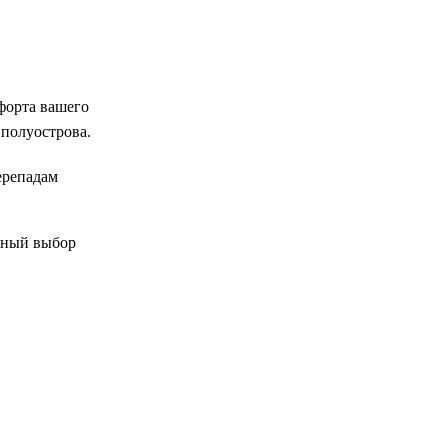
форта вашего
 полуострова.
ерепадам
ьный выбор