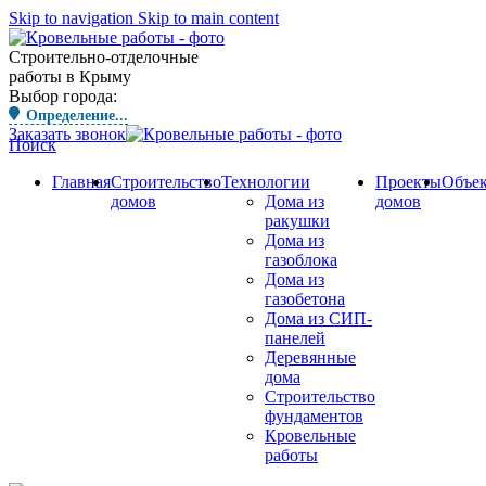
Skip to navigation
Skip to main content
Строительно-отделочные
работы в Крыму
Выбор города:
Определение...
Заказать звонок
Поиск
Главная
Строительство
Технологии
Проекты
Объе
домов
Дома из
домов
ракушки
Дома из
газоблока
Дома из
газобетона
Дома из СИП-
панелей
Деревянные
дома
Строительство
фундаментов
Кровельные
работы