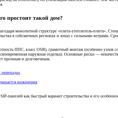
я.
го простоит такой дом?
агодаря монолитной структуре «плита-утеплитель-плита». Сте
льства в сейсмичных регионах и зонах с сильными ветрами. Сро
отность ППС, класс OSB), грамотный монтаж (особенно узлов со
, своевременная наружная отделка). Основные риски — некаче
дет прочным и долговечным.
х перепадах
ачинается инженерия