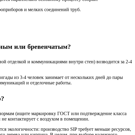
роприборов и мелких соединений труб.
чным или бревенчатым?
ой отделкой и коммуникациями внутри стен) возводится за 2-4
игады из 3-4 человек занимает от нескольких дней до пары
оммуникаций и отделочные работы.
ю?
м нормам (ищите маркировку ГОСТ или подтверждение класса
не контактирует с воздухом в помещении.
ся экологичности: производство SIP требует меньше ресурсов,
ого дерева или кирпича. В целом, при выборе надежного