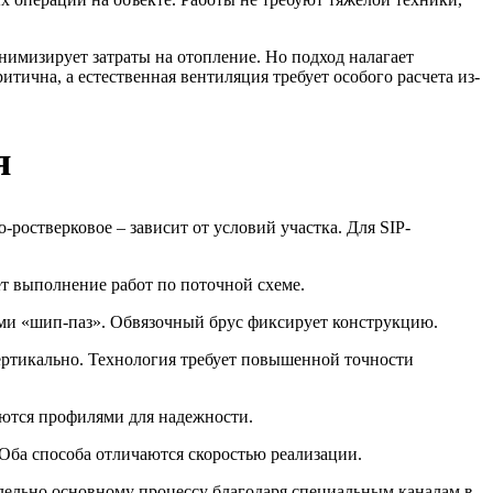
имизирует затраты на отопление. Но подход налагает
тична, а естественная вентиляция требует особого расчета из-
я
ростверковое – зависит от условий участка. Для SIP-
т выполнение работ по поточной схеме.
ами «шип-паз». Обвязочный брус фиксирует конструкцию.
ертикально. Технология требует повышенной точности
ются профилями для надежности.
ба способа отличаются скоростью реализации.
ллельно основному процессу благодаря специальным каналам в