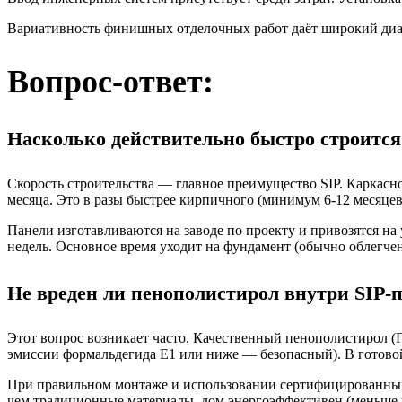
Вариативность финишных отделочных работ даёт широкий диап
Вопрос-ответ:
Насколько действительно быстро строится
Скорость строительства — главное преимущество SIP. Каркасно
месяца. Это в разы быстрее кирпичного (минимум 6-12 месяцев)
Панели изготавливаются на заводе по проекту и привозятся на 
недель. Основное время уходит на фундамент (обычно облегч
Не вреден ли пенополистирол внутри SIP-п
Этот вопрос возникает часто. Качественный пенополистирол 
эмиссии формальдегида Е1 или ниже — безопасный). В готово
При правильном монтаже и использовании сертифицированных м
чем традиционные материалы, дом энергоэффективен (меньше р