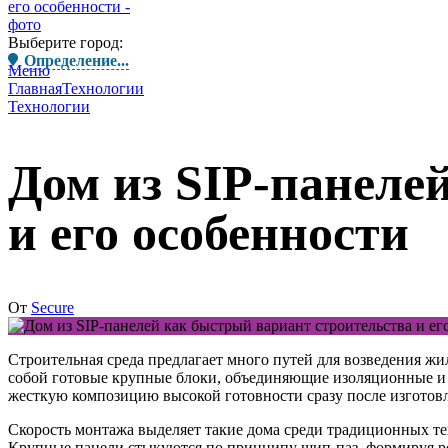
Выберите город:
Определение...
Меню
Главная
Технологии
Технологии
Дом из SIP-панеле
и его особенности
От
Secure
Строительная среда предлагает много путей для возведения ж
собой готовые крупные блоки, объединяющие изоляционные и 
жесткую композицию высокой готовности сразу после изготов
Скорость монтажа выделяет такие дома среди традиционных те
Крупные панели стыкуются по принципу шип-паз, формируя ро