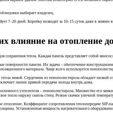
 облицовки выбирает владелец.
ует 7–20 дней. Коробку возводят за 10–15 суток даже в зимнее
 их влияние на отопление д
для сохранения тепла. Каждая панель представляет собой много
 поверхности панели. Их задача – обеспечение конструкционно
золяционного материала. Чаще всего используется пенополисти
и тепла зимой. Сердечник из пенополистирола обладает низкой
сключает линии прямой передачи холода внутрь дома.
м основного утеплителя – пенополистирола. Множество его замк
вое тепло наружу сквозь стену. Резкие скачки уличной темпера
ое отопление. Коэффициент сопротивления теплопередаче SIP-п
лщины. Установленная мощность нагревательного оборудования