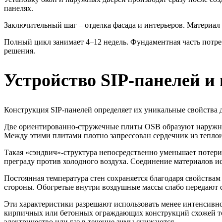
панелях.
Заключительный шаг – отделка фасада и интерьеров. Материал
Полный цикл занимает 4–12 недель. Фундаментная часть потреб
решения.
Устройство SIP-панелей и
Конструкция SIP-панелей определяет их уникальные свойства 
Две ориентированно-стружечные плиты OSB образуют наружные
Между этими плитами плотно запрессован сердечник из теплои
Такая «сэндвич»-структура непосредственно уменьшает потер
преграду против холодного воздуха. Соединение материалов и
Постоянная температура стен сохраняется благодаря свойства
стороны. Обогретые внутри воздушные массы слабо передают с
Эти характеристики разрешают использовать менее интенсивн
кирпичных или бетонных ограждающих конструкций схожей то
электричество или газ в течение зимы снижаются.