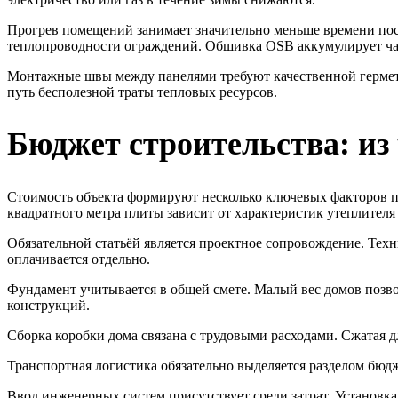
Прогрев помещений занимает значительно меньше времени пос
теплопроводности ограждений. Обшивка OSB аккумулирует ча
Монтажные швы между панелями требуют качественной гермет
путь бесполезной траты тепловых ресурсов.
Бюджет строительства: из 
Стоимость объекта формируют несколько ключевых факторов п
квадратного метра плиты зависит от характеристик утеплител
Обязательной статьёй является проектное сопровождение. Тех
оплачивается отдельно.
Фундамент учитывается в общей смете. Малый вес домов позв
конструкций.
Сборка коробки дома связана с трудовыми расходами. Сжатая д
Транспортная логистика обязательно выделяется разделом бюд
Ввод инженерных систем присутствует среди затрат. Установка