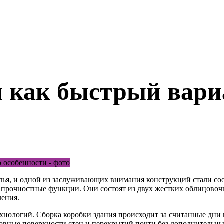
й как быстрый вари
илья, и одной из заслуживающих внимания конструкций стали со
прочностные функции. Они состоят из двух жестких облицовочн
ления.
хнологий. Сборка коробки здания происходит за считанные дни
вные поверхности стен и перекрытий почти без дополнительных