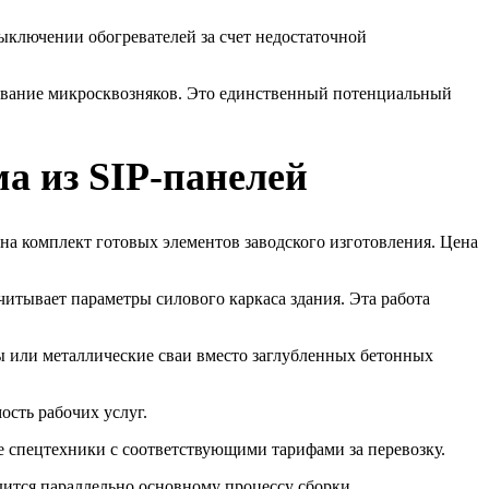
ключении обогревателей за счет недостаточной
ование микросквозняков. Это единственный потенциальный
ма из SIP-панелей
а комплект готовых элементов заводского изготовления. Цена
итывает параметры силового каркаса здания. Эта работа
ы или металлические сваи вместо заглубленных бетонных
ость рабочих услуг.
е спецтехники с соответствующими тарифами за перевозку.
дится параллельно основному процессу сборки.