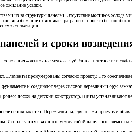
ое ожидание усадки.
вами из-за структуры панелей. Отсутствие мостиков холода мин
ков во избежание сквозняков, разработка проекта без ошибок кри
спех эксплуатации.
-панелей и сроки возведени
 основания – ленточное мелкозаглублённое, плитное или свайно-
т. Элементы пронумерованы согласно проекту. Это обеспечивае
а фундаменте и соединяют через силовой деревянный брус замк
 Процесс похож на детский конструктор. Щиты устанавливают в
после основных стен. Перемычки над дверными проемами обива
. Используются связанные между собой панельные элементы. О
здания каркаса здания. Монтаж инженерых сетей возможен пара