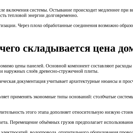
ле включения системы. Остывание происходит медленнее при вы
сть тепловой энергии долговременно.
изации. Через плохо обработанные соединения возможно образ
чего складывается цена до
омимо цены панелей. Основной компонент составляют расходы н
я и наружных слоёв древесно-стружечной плиты.
ническая документация учитывает архитектурные нюансы и просч
оляет применять экономные типы оснований: столбчатые систем
лительность этого этапа дополняет относительную низкую стоим
жета. Перемещение объёмных грузов предполагает использовани
 электросетей, водопровода, отопительного оборудования прово