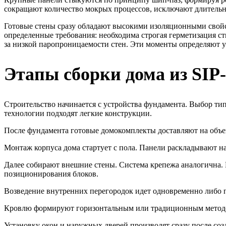
сокращают количество мокрых процессов, исключают длительн
Готовые стены сразу обладают высокими изоляционными свойст
определенные требования: необходима строгая герметизация сты
за низкой паропроницаемости стен. Эти моменты определяют у
Этапы сборки дома из SIP
Строительство начинается с устройства фундамента. Выбор типа
технологии подходят легкие конструкции.
После фундамента готовые домокомплекты доставляют на объек
Монтаж корпуса дома стартует с пола. Панели раскладывают н
Далее собирают внешние стены. Система крепежа аналогична.
позиционирования блоков.
Возведение внутренних перегородок идет одновременно либо 
Кровлю формируют горизонтальным или традиционным методом
Установку окон и наружных дверей производят сразу после со