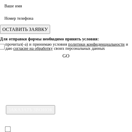
Для отправки формы необходимо принять условия:
прочитал(-а) и принимаю условия
политики конфиденциальности
и
даю
согласие на обработку
своих персональных данных
GO
Какая услуга вас интересует?
Для отправки формы необходимо принять условия:
прочитал(-а) и принимаю условия
политики
конфиденциальности
и даю
согласие на обработку
своих