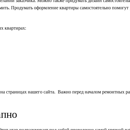
еланий заказчика. Можно также придумать дизайн самостоятель
номить. Продумать оформление квартиры самостоятельно помогу
х квартирах:
на страницах нашего сайта. Важно перед началом ремонтных ра
апно
Этот этап подразумевает под собой проведение самой грязной ра