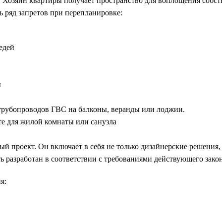
 Хозяин квартиры получает пространство для воплощения собст
ь ряд запретов при перепланировке:
едей
ы
трубопроводов ГВС на балконы, веранды или лоджии.
те для жилой комнаты или санузла
 проект. Он включает в себя не только дизайнерские решения, 
разработан в соответствии с требованиями действующего закон
я: