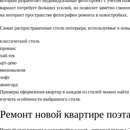
который разработает индивидуальный фото-проект с учетом пож
вариант потребует больших усилий, но позволит заметно сэко
на интернет пространстве фотографии ремонта в новостройках.
Самые распространенные стили интерьера, используемые в новы
классический стиль
прованс
хай-тек
арт-деко
минимализм
лофт
авангард
Примеры оформления квартир в каждом из стилей можно найти 
изучить особенности выбранного стиля.
Ремонт новой квартире поэт
Первый этап ремонта в новостройки с нуля – черновая отделка. 