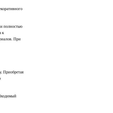
екоративного
ки полностью
а к
риалов. При
у. Приобретая
о
обходимый