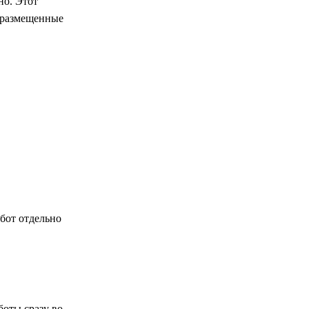
но. Этот
т размещенные
бот отдельно
боты сразу во