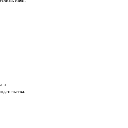
венных идей.
а и
одательства.