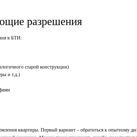
ующие разрешения
ния в БТИ:
алогичного старой конструкции)
ы и т.д.)
афами
рмления квартиры. Первый вариант – обратиться к опытному ди