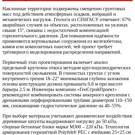
Наклонные территории подвержены смещению грунтовых
масс под действием атмосферных осадков, вибраций и
механических нагрузок. Геологи из СПбГАСУ отмечают: 67%
аварийных случаев на объектах, расположенных на уклонах
свыше 15°, связаны с недостаточной компенсацией
горизонтального давления. Для повышения надёжности
применяются вертикальные сооружения из железобетона,
камня или композитных панелей, чей проект требует
трёхмерного моделирования распределения напряжений.
Первичный этап проектирования включает анализ
предельной крутизны откоса методом круглоцилиндрических
поверхностей скольжения. В глинистых грунтах с углом
внутреннего трения 18–22° минимальная глубина заложения
основы конструкции должна превышать 0.8 м при высоте
барьера 2.5 м. Инженеры компании «ГеоСтройПроект»
рекомендуют комбинировать системы анкерного крепления с
дренажными перфорированными трубами диаметром 110–150
мм, снижающими гидростатическое давление на 40–55%.
При выборе материала учитывают динамические воздействия:
деревянные шпунты выдерживают нагрузку до 50 кПа,
сборные бетонные блоки марки М300 – 220 кПа. Технология
армирования георешёткой Polyfelt® PEC с ячейками 25×25 см