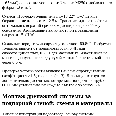
1.65 т/м³) основание усиливают бетоном М250 с добавлением
фибры 1.2 кг/м³.
Супеси:
Промежуточный тип с φ=18-22°, C=7-12 кПа.
Ограничение по высоте – 2.5 м. Трапециевидные профили
оптимальны: верхний срез 0.3 м расширяют до 0.55 м у
основания. Армирование включают при превышении
нагрузки 15 кН/м².
Скальные породы:
Фиксируют угол откоса 60-80°. Требуемая
толщина зависит от трещиноватости: 0.4H для
слаботрещиноватых, 0.25H для массивных. Известняковые
массивы допускают кладку сухой методой с перевязкой швов
через 0.6 м.
Проверка устойчивости включает анализ опрокидывания
(коэффициент ≥1.5) и сдвига (≥1.3). Для сыпучих грунтов
дополнительно рассчитывают дренаж: поперечные трубки
Ø100 мм устанавливают каждые 2 метра с уклоном 5%.
Монтаж дренажной системы за
подпорной стеной: схемы и материалы
Типовые конструкции водоотвода:
основу системы