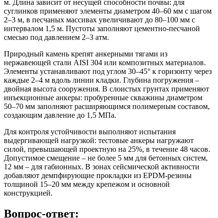
м. Длина зависит от несущей способности почвы: для
суглинков применяют элементы диаметром 40–60 мм с шагом
2–3 м, в песчаных массивах увеличивают до 80–100 мм с
интервалом 1,5 м. Пустоты заполняют цементно-песчаной
смесью под давлением 2–3 атм.
Природный камень крепят анкерными тягами из
нержавеющей стали AISI 304 или композитных материалов.
Элементы устанавливают под углом 30–45° к горизонту через
каждые 2–4 м вдоль линии кладки. Глубина погружения –
двойная высота сооружения. В слоистых грунтах применяют
инъекционные анкеры: пробуренные скважины диаметром
50–70 мм заполняют расширяющимся полимерным составом,
создающим давление до 1,5 МПа.
Для контроля устойчивости выполняют испытания
выдергивающей нагрузкой: тестовые анкеры нагружают
силой, превышающей проектную на 25%, в течение 48 часов.
Допустимое смещение – не более 5 мм для бетонных систем,
12 мм – для габионных. В зонах сейсмической активности
добавляют демпфирующие прокладки из EPDM-резины
толщиной 15–20 мм между крепежом и основной
конструкцией.
Вопрос-ответ: