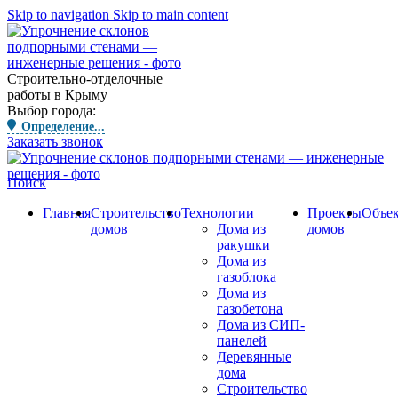
Skip to navigation
Skip to main content
Строительно-отделочные
работы в Крыму
Выбор города:
Определение...
Заказать звонок
Поиск
Главная
Строительство
Технологии
Проекты
Объе
домов
Дома из
домов
ракушки
Дома из
газоблока
Дома из
газобетона
Дома из СИП-
панелей
Деревянные
дома
Строительство