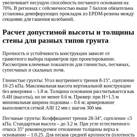
увеличивает несущую способность песчаного основания на
70%. В регионах с сейсмичностью выше 7 баллов обязательна
установка демпфирующих прокладок из EPDM-резины между
секциями для гашения колебаний.
Расчет допустимой высоты и толщины
стены для разных типов грунта
Прочность и устойчивость конструкции зависят от
грамотного выбора параметров при проектировании.
Рассмотрим ключевые показатели для глинистых, песчаных,
супесчаных и скальных почв.
Глинистые грунты:
Угол внутреннего трения 8-15°, сцепление
10-25 кПа. Максимальная высота вертикальной конструкции
без анкеровки – 1.8 м. Толщина основания рассчитывается как
0.4H (высоты), но не менее 0.6 м. Пример: при H=1.5 м
минимальная ширина подошвы – 0.6 м; армирование
выполняется сеткой АIII 12 мм с шагом 300 мм.
Песчаные грунты:
Коэффициент трения 28-34°, сцепление ≤5
кПа. Стандартная высота – до 3.2 м. При угле естественного
откоса 35° рекомендуемое отношение толщины верха к
основанию – 1:0.25. Для песков средней крупности (плотность