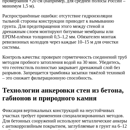
промерзания +20 см (например, для средней полосы России –
минимум 1,5 м).
Распространённые ошибки:
отсутствие гидроизоляции
тыльной стороны конструкции приводит к вымыванию
грунта. Для предотвращения этого между стеной и
дренажным слоем монтируют битумные мембраны или
EPDM-плёнки толщиной 0,5–1,2 мм. Обязателен монтаж
ревизионных колодцев через каждые 10–15 м для очистки
системы.
Контроль качества:
проверьте герметичность соединений труб
методом пробного затопления водой на 30 мин. Убедитесь,
что геотекстиль полностью закрывает дренажный слой без
разрывов. Запрещается трамбовка засыпки тяжёлой техникой
– это снижает фильтрационную способность.
Технологии анкеровки стен из бетона,
габионов и природного камня
Фиксация вертикальных конструкций на неустойчивых
участках требует применения специализированных методов.
Для бетонных сооружений используют металлические анкеры
с антикоррозийным покрытием, заглубляемые в грунт на 6–12