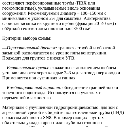
составляют перфорированные трубы (ПВХ или
геокомпозитные), укладываемые вдоль основания
сооружения. Рекомендуемый диаметр – 100–150 мм с
минимальным уклоном 2% для самотёка. Альтернатива –
слоистая засыпка из крупного щебня (фракция 20–40 мм) с
обёрткой геотекстилем плотностью ≥200 г/м².
Критерии выбора схемы:
—
Горизонтальный дренаж
: траншея с трубой и обратной
засыпкой располагается на уровне пяты конструкции.
Подходит для грунтов с низким УГВ.
—
Вертикальные дрены
: скважины с заполнением щебнем
устанавливаются через каждые 2–3 м для отвода верховодки.
Применяется при суглинках и глинах.
—
Комбинированный вариант
: объединение траншейного и
точечного водоотвода. Используется на участках с
переменной влажностью.
Материалы с улучшенной гидропроницаемостью:
для зон с
агрессивной средой выбирайте полиэтиленовые трубы (ПНД)
с классом жёсткости SN8. В промерзающих грунтах
обязательна укладка дрен ниже глубины сезонного