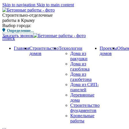
Skip to navigation
Skip to main content
Строительно-отделочные
работы в Крыму
Выбор города:
Определение...
Заказать звонок
Поиск
Главная
Строительство
Технологии
Проекты
Объе
домов
Дома из
домов
ракушки
Дома из
газоблока
Дома из
газобетона
Дома из СИП-
панелей
Деревянные
дома
Строительство
фундаментов
Кровельные
работы